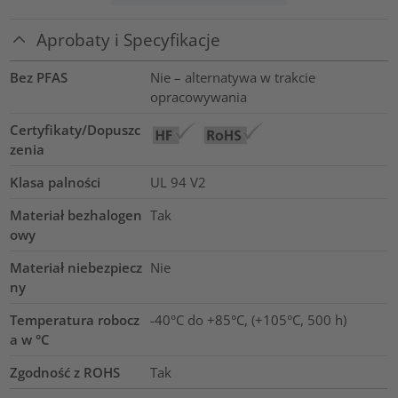
Aprobaty i Specyfikacje
Bez PFAS
Nie – alternatywa w trakcie
opracowywania
Certyfikaty/Dopuszc
zenia
Klasa palności
UL 94 V2
Materiał bezhalogen
Tak
owy
Materiał niebezpiecz
Nie
ny
Temperatura robocz
-40°C do +85°C, (+105°C, 500 h)
a w °C
Zgodność z ROHS
Tak