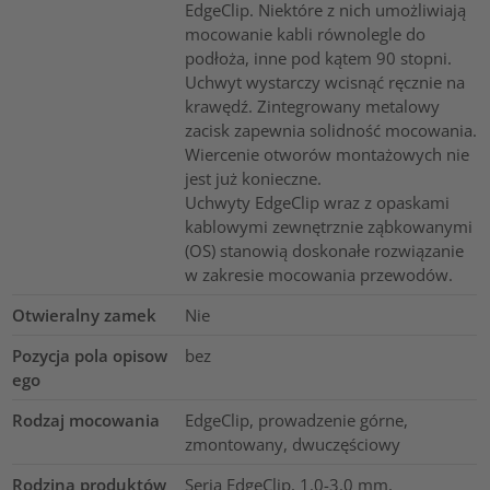
EdgeClip. Niektóre z nich umożliwiają
mocowanie kabli równolegle do
podłoża, inne pod kątem 90 stopni.
Uchwyt wystarczy wcisnąć ręcznie na
krawędź. Zintegrowany metalowy
zacisk zapewnia solidność mocowania.
Wiercenie otworów montażowych nie
jest już konieczne.
Uchwyty EdgeClip wraz z opaskami
kablowymi zewnętrznie ząbkowanymi
(OS) stanowią doskonałe rozwiązanie
w zakresie mocowania przewodów.
Otwieralny zamek
Nie
Pozycja pola opisow
bez
ego
Rodzaj mocowania
EdgeClip, prowadzenie górne,
zmontowany, dwuczęściowy
Rodzina produktów
Seria EdgeClip, 1.0-3.0 mm,