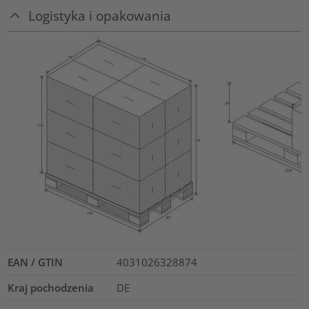
Logistyka i opakowania
EAN / GTIN
4031026328874
Kraj pochodzenia
DE