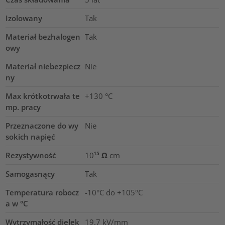
Izolowany
Tak
Materiał bezhalogen
Tak
owy
Materiał niebezpiecz
Nie
ny
Max krótkotrwała te
+130
°C
mp. pracy
Przeznaczone do wy
Nie
sokich napięć
Rezystywność
10¹⁵ Ω cm
Samogasnący
Tak
Temperatura robocz
-10°C do +105°C
a w °C
Wytrzymałość dielek
19.7
kV/mm