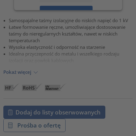
Zaakceptuj
Samospajalne taśmy izolacyjne do niskich napięć do 1 kV
powered by
Usercentrics Consent Management Platform
Łatwe formowanie ręczne, umożliwiające dostosowanie
taśmy do nieregularnych kształtów, nawet w niskich
temperaturach
Wysoka elastyczność i odporność na starzenie
Idealna przyczepność do metalu i wszelkiego rodzaju
izolacji oraz powłok kablowych
Pokaż więcej
Dodaj do listy obserwowanych
Prośba o ofertę