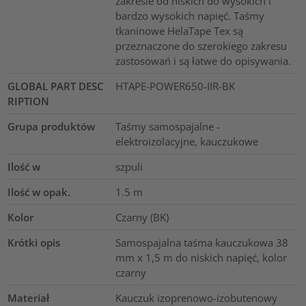
zakresie od niskich do wysokich i
bardzo wysokich napięć. Taśmy
tkaninowe HelaTape Tex są
przeznaczone do szerokiego zakresu
zastosowań i są łatwe do opisywania.
GLOBAL PART DESC
HTAPE-POWER650-IIR-BK
RIPTION
Grupa produktów
Taśmy samospajalne -
elektroizolacyjne, kauczukowe
Ilość w
szpuli
Ilość w opak.
1.5
m
Kolor
Czarny (BK)
Krótki opis
Samospajalna taśma kauczukowa 38
mm x 1,5 m do niskich napięć, kolor
czarny
Materiał
Kauczuk izoprenowo-izobutenowy