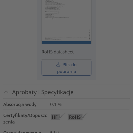
RoHS datasheet
Plik do
pobrania
Aprobaty i Specyfikacje
Absorpcja wody
0.1
%
Certyfikaty/Dopuszc
zenia
Czas składowania
5 lat