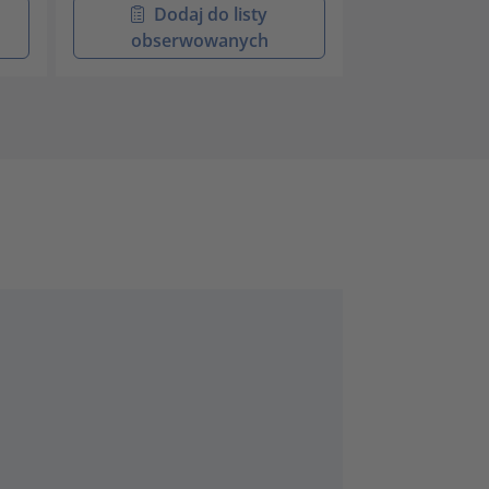
Dodaj do listy
Doda
obserwowanych
obser