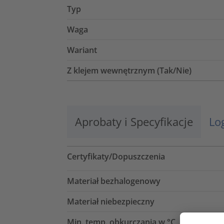
Typ
Waga
Wariant
Z klejem wewnętrznym (Tak/Nie)
Aprobaty i Specyfikacje
Lo
Certyfikaty/Dopuszczenia
Materiał bezhalogenowy
Materiał niebezpieczny
Min. temp. obkurczania w °C