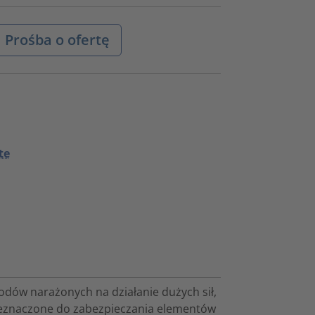
Prośba o ofertę
te
odów narażonych na działanie dużych sił,
rzeznaczone do zabezpieczania elementów