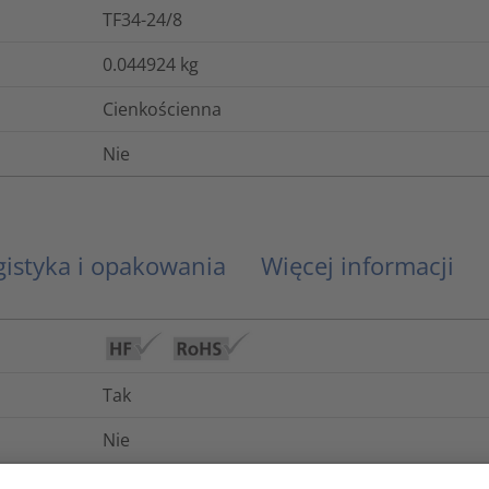
TF34-24/8
0.044924
kg
Cienkościenna
Nie
gistyka i opakowania
Więcej informacji
Tak
Nie
+110°C