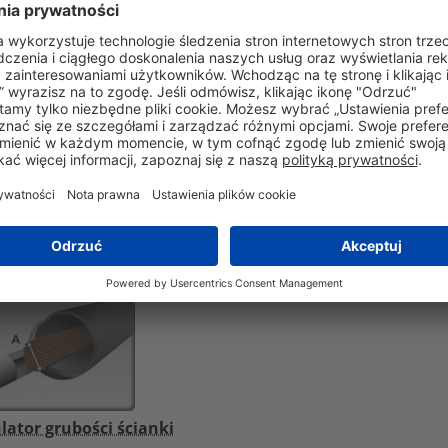
Nie
5970-99-993-8737
-55°C do +135°C
46
kV/mm
Tak
lator grubości ścianki