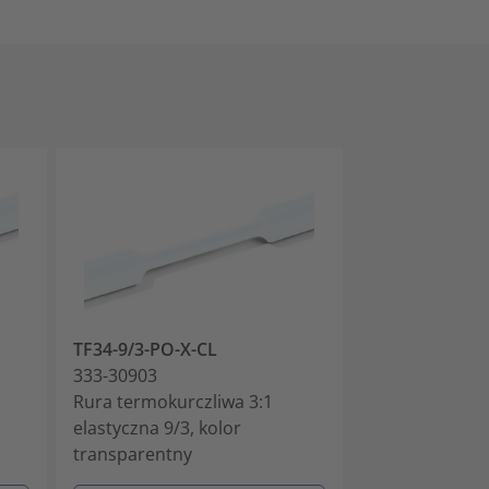
TF34-9/3-PO-X-CL
TF34-12/4-PO-
333-30903
333-31203
Rura termokurczliwa 3:1
Rura termokur
elastyczna 9/3, kolor
elastyczna 12/
transparentny
transparentny