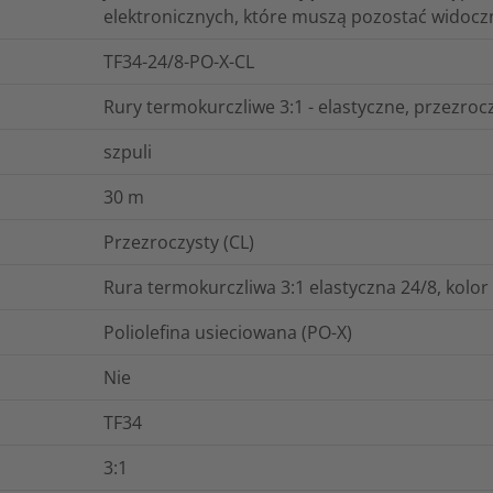
elektronicznych, które muszą pozostać widocz
TF34-24/8-PO-X-CL
Rury termokurczliwe 3:1 - elastyczne, przezroc
szpuli
30
m
Przezroczysty (CL)
Rura termokurczliwa 3:1 elastyczna 24/8, kolo
Poliolefina usieciowana (PO-X)
Nie
TF34
3:1