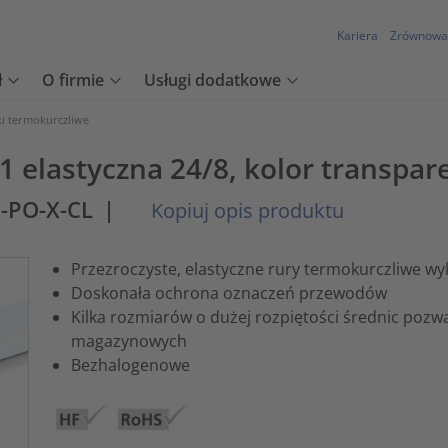
Kariera
Zrównowa
ł
O firmie
Usługi dodatkowe
ki termokurczliwe
1 elastyczna 24/8, kolor transpar
8-PO-X-CL
|
Kopiuj opis produktu
Przezroczyste, elastyczne rury termokurczliwe wy
Doskonała ochrona oznaczeń przewodów
Kilka rozmiarów o dużej rozpiętości średnic pozw
magazynowych
Bezhalogenowe