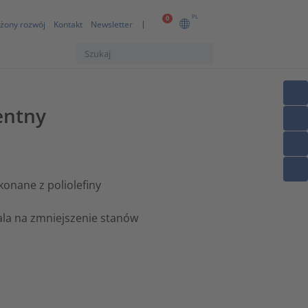
PL
0
żony rozwój
Kontakt
Newsletter
entny
konane z poliolefiny
ala na zmniejszenie stanów