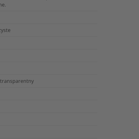
ne.
zyste
r transparentny