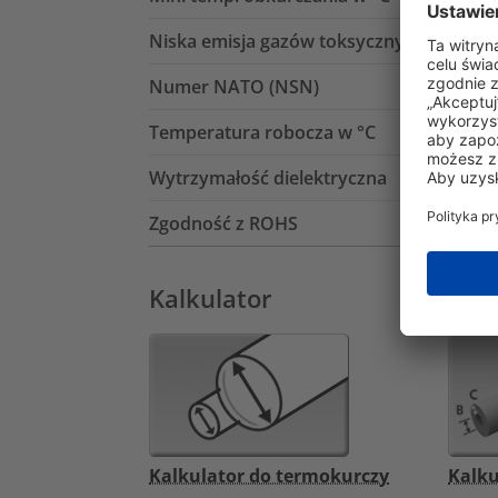
Niska emisja gazów toksycznych (LFH)
Numer NATO (NSN)
Temperatura robocza w °C
Wytrzymałość dielektryczna
Zgodność z ROHS
Kalkulator
Kalkulator do termokurczy
Kalku