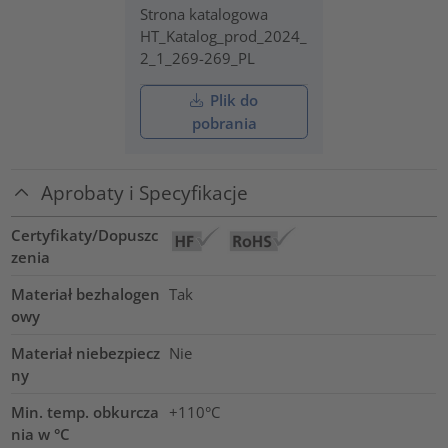
Strona katalogowa
HT_Katalog_prod_2024_
2_1_269-269_PL
Plik do
pobrania
Aprobaty i Specyfikacje
Certyfikaty/Dopuszc
zenia
Materiał bezhalogen
Tak
owy
Materiał niebezpiecz
Nie
ny
Min. temp. obkurcza
+110°C
nia w °C