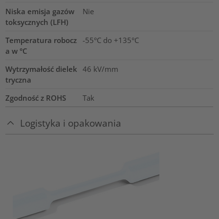
Niska emisja gazów
Nie
toksycznych (LFH)
Temperatura robocz
-55°C do +135°C
a w °C
Wytrzymałość dielek
46
kV/mm
tryczna
Zgodność z ROHS
Tak
Logistyka i opakowania