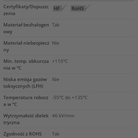
Certyfikaty/Dopuszc
zenia
Materiał bezhalogen
Tak
owy
Materiał niebezpiecz
Nie
ny
Min. temp. obkurcza
+110°C
nia w °C
Niska emisja gazów
Nie
toksycznych (LFH)
Temperatura robocz
-55°C do +135°C
a w °C
Wytrzymałość dielek
46
kV/mm
tryczna
Zgodność z ROHS
Tak