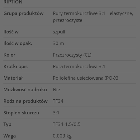
RIPTION
Grupa produktów
Rury termokurczliwe 3:1 - elastyczne,
przezroczyste
Ilość w
szpuli
Ilość w opak.
30
m
Kolor
Przezroczysty (CL)
Krótki opis
Rura termokurczliwa 3:1
Materiał
Poliolefina usieciowana (PO-X)
Możliwość nadruku
Nie
Rodzina produktów
TF34
Stopień skurczu
3:1
Typ
TF34-1.5/0.5
Waga
0.003
kg