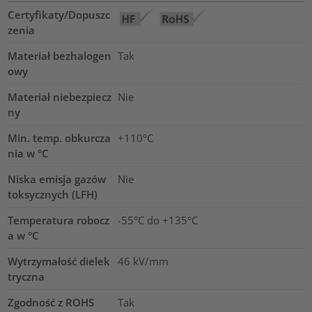
Certyfikaty/Dopuszc
zenia
Materiał bezhalogen
Tak
owy
Materiał niebezpiecz
Nie
ny
Min. temp. obkurcza
+110°C
nia w °C
Niska emisja gazów
Nie
toksycznych (LFH)
Temperatura robocz
-55°C do +135°C
a w °C
Wytrzymałość dielek
46
kV/mm
tryczna
Zgodność z ROHS
Tak