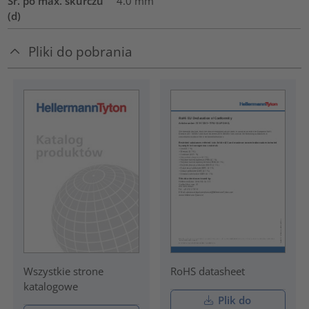
Śr. po max. skurczu
4.0
mm
(d)
Pliki do pobrania
RoHS datasheet
Wszystkie strone
katalogowe
Plik do