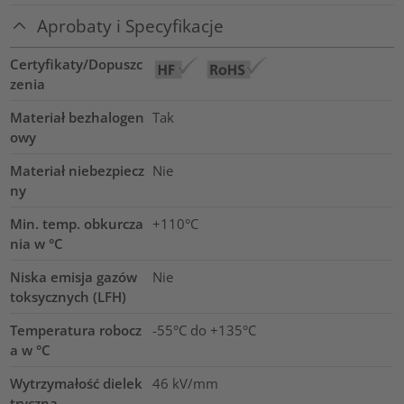
Aprobaty i Specyfikacje
Certyfikaty/Dopuszc
zenia
Materiał bezhalogen
Tak
owy
Materiał niebezpiecz
Nie
ny
Min. temp. obkurcza
+110°C
nia w °C
Niska emisja gazów
Nie
toksycznych (LFH)
Temperatura robocz
-55°C do +135°C
a w °C
Wytrzymałość dielek
46
kV/mm
tryczna