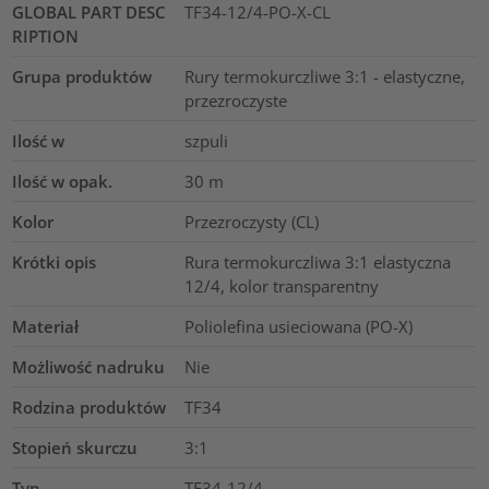
GLOBAL PART DESC
TF34-12/4-PO-X-CL
RIPTION
Grupa produktów
Rury termokurczliwe 3:1 - elastyczne,
przezroczyste
Ilość w
szpuli
Ilość w opak.
30
m
Kolor
Przezroczysty (CL)
Krótki opis
Rura termokurczliwa 3:1 elastyczna
12/4, kolor transparentny
Materiał
Poliolefina usieciowana (PO-X)
Możliwość nadruku
Nie
Rodzina produktów
TF34
Stopień skurczu
3:1
Typ
TF34-12/4