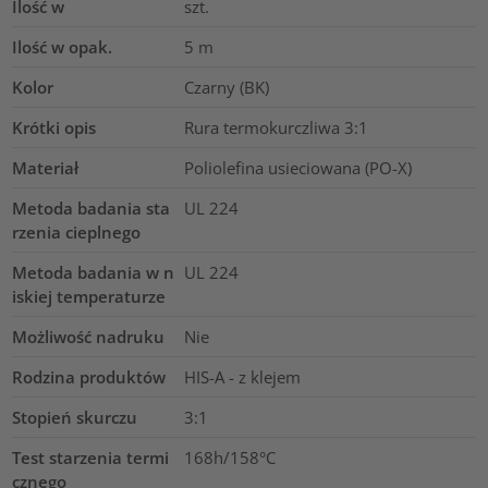
Ilość w
szt.
Ilość w opak.
5
m
Kolor
Czarny (BK)
Krótki opis
Rura termokurczliwa 3:1
Materiał
Poliolefina usieciowana (PO-X)
Metoda badania sta
UL 224
rzenia cieplnego
Metoda badania w n
UL 224
iskiej temperaturze
Możliwość nadruku
Nie
Rodzina produktów
HIS-A - z klejem
Stopień skurczu
3:1
Test starzenia termi
168h/158°C
cznego