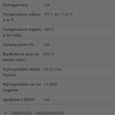
Samogasnący
Tak
Temperatura robocz
-55°C do +125°C
a w °C
Temperatura topieni
+85°C
a się kleju
Uznany przez UL
Tak
Wydłużenie przy zer
600
%
waniu (min.)
Wytrzymałość dielek
24
kV/mm
tryczna
Wytrzymałość na roz
14
MPA
ciąganie
Zgodność z ROHS
Tak
Logistyka i opakowania