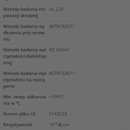
Metoda badania rez
UL 224
ystancji skrośnej
Metoda badania wy
ASTM D2671
dłużenia przy zerwa
niu
Metoda badania wyt
IEC 60243
rzymałości dielektryc
znej
Metoda badania wyt
ASTM D2671
rzymałości na rozcią
ganie
Min. temp. obkurcza
+100°C
nia w °C
Numer pliku UL
E143529
Rezystywność
10¹⁴ Ω cm