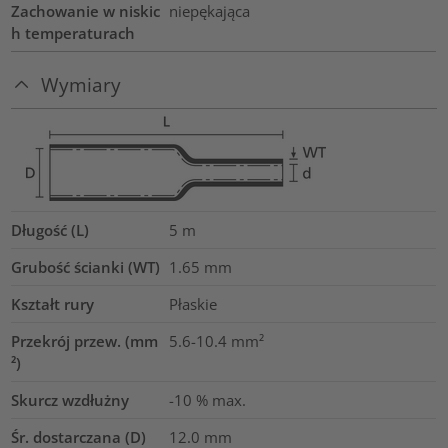
Zachowanie w niskic
niepękająca
h temperaturach
Wymiary
Długość (L)
5
m
Grubość ścianki (WT)
1.65
mm
Kształt rury
Płaskie
Przekrój przew. (mm
5.6-10.4
mm²
²)
Skurcz wzdłużny
-10 % max.
Śr. dostarczana (D)
12.0
mm