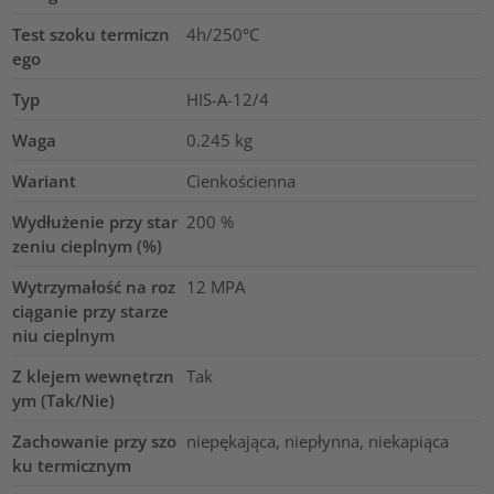
Test szoku termiczn
4h/250°C
ego
Typ
HIS-A-12/4
Waga
0.245
kg
Wariant
Cienkościenna
Wydłużenie przy star
200
%
zeniu cieplnym (%)
Wytrzymałość na roz
12
MPA
ciąganie przy starze
niu cieplnym
Z klejem wewnętrzn
Tak
ym (Tak/Nie)
Zachowanie przy szo
niepękająca, niepłynna, niekapiąca
ku termicznym