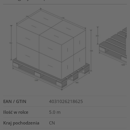
EAN / GTIN
4031026218625
Ilość w rolce
5.0
m
Kraj pochodzenia
CN