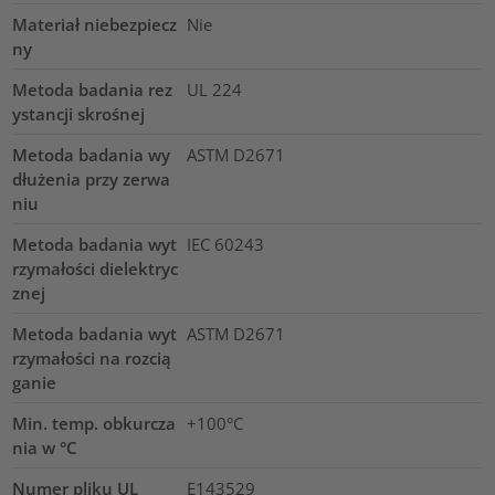
Materiał niebezpiecz
Nie
ny
Metoda badania rez
UL 224
ystancji skrośnej
Metoda badania wy
ASTM D2671
dłużenia przy zerwa
niu
Metoda badania wyt
IEC 60243
rzymałości dielektryc
znej
Metoda badania wyt
ASTM D2671
rzymałości na rozcią
ganie
Min. temp. obkurcza
+100°C
nia w °C
Numer pliku UL
E143529