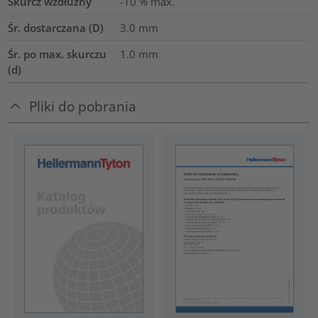
Skurcz wzdłużny
-10 % max.
Śr. dostarczana (D)
3.0
mm
Śr. po max. skurczu
1.0
mm
(d)
Pliki do pobrania