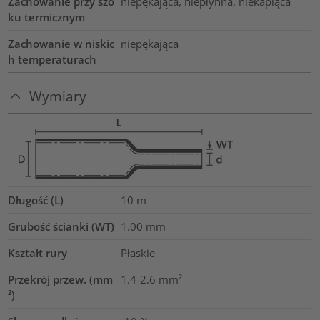
Zachowanie przy szo
niepękająca, niepłynna, niekapiąca
ku termicznym
Zachowanie w niskic
niepękająca
h temperaturach
Wymiary
Długość (L)
10
m
Grubość ścianki (WT)
1.00
mm
Kształt rury
Płaskie
Przekrój przew. (mm
1.4-2.6
mm²
²)