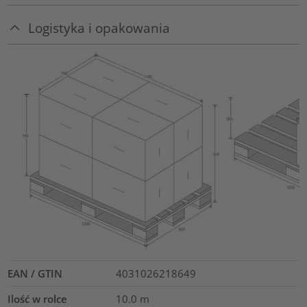
Logistyka i opakowania
EAN / GTIN
4031026218649
Ilość w rolce
10.0
m