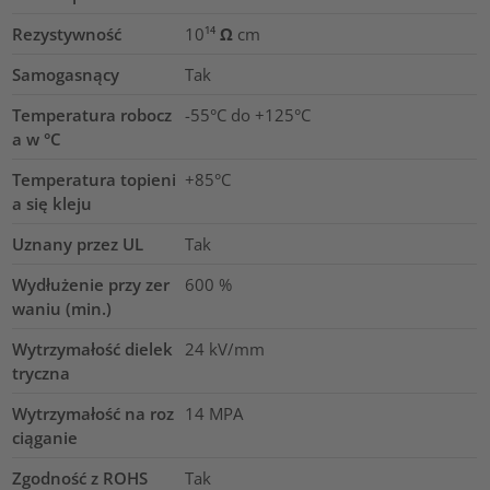
Rezystywność
10¹⁴ Ω cm
Samogasnący
Tak
Temperatura robocz
-55°C do +125°C
a w °C
Temperatura topieni
+85°C
a się kleju
Uznany przez UL
Tak
Wydłużenie przy zer
600
%
waniu (min.)
Wytrzymałość dielek
24
kV/mm
tryczna
Wytrzymałość na roz
14
MPA
ciąganie
Zgodność z ROHS
Tak