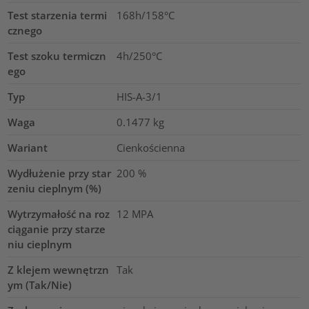
Test starzenia termi
168h/158°C
cznego
Test szoku termiczn
4h/250°C
ego
Typ
HIS-A-3/1
Waga
0.1477
kg
Wariant
Cienkościenna
Wydłużenie przy star
200
%
zeniu cieplnym (%)
Wytrzymałość na roz
12
MPA
ciąganie przy starze
niu cieplnym
Z klejem wewnętrzn
Tak
ym (Tak/Nie)