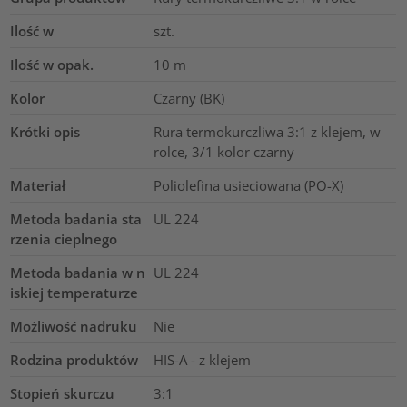
Ilość w
szt.
Ilość w opak.
10
m
Kolor
Czarny (BK)
Krótki opis
Rura termokurczliwa 3:1 z klejem, w
rolce, 3/1 kolor czarny
Materiał
Poliolefina usieciowana (PO-X)
Metoda badania sta
UL 224
rzenia cieplnego
Metoda badania w n
UL 224
iskiej temperaturze
Możliwość nadruku
Nie
Rodzina produktów
HIS-A - z klejem
Stopień skurczu
3:1