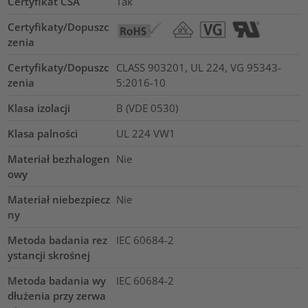
Certyfikat CSA
Tak
Certyfikaty/Dopuszc
zenia
Certyfikaty/Dopuszc
CLASS 903201, UL 224, VG 95343-
zenia
5:2016-10
Klasa izolacji
B (VDE 0530)
Klasa palności
UL 224 VW1
Materiał bezhalogen
Nie
owy
Materiał niebezpiecz
Nie
ny
Metoda badania rez
IEC 60684-2
ystancji skrośnej
Metoda badania wy
IEC 60684-2
dłużenia przy zerwa