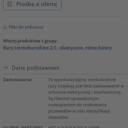
Prośba o ofertę
Pliki do pobrania
Więcej produktów z grupy:
Rury termokurczliwe 2:1 - elastyczne, różne kolory
Dane podstawowe
Zastosowanie
Te wysokowydajne, cienkościenne
rury znajdują szerokie zastosowanie w
ochronie elektrycznej i mechanicznej.
Są również sprawdzonym
rozwiązaniem do znakowania
przewodów w celu identyfikacji
obwodów.
GLOBAL PART DESC
HFT-A-9.5/4.8-PO-X-GNYE