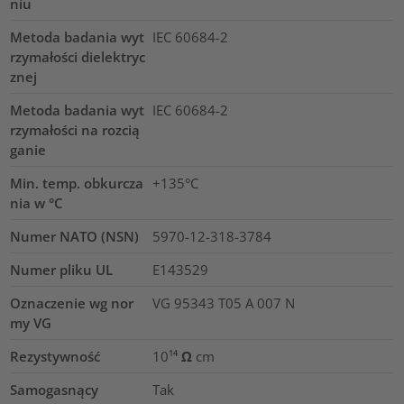
niu
Metoda badania wyt
IEC 60684-2
rzymałości dielektryc
znej
Metoda badania wyt
IEC 60684-2
rzymałości na rozcią
ganie
Min. temp. obkurcza
+135°C
nia w °C
Numer NATO (NSN)
5970-12-318-3784
Numer pliku UL
E143529
Oznaczenie wg nor
VG 95343 T05 A 007 N
my VG
Rezystywność
10¹⁴ Ω cm
Samogasnący
Tak