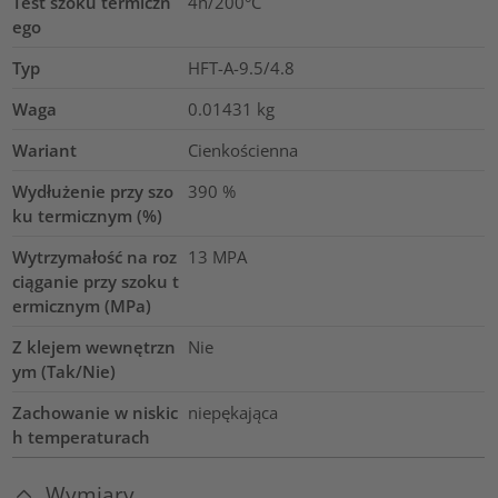
Test szoku termiczn
4h/200°C
ego
Typ
HFT-A-9.5/4.8
Waga
0.01431
kg
Wariant
Cienkościenna
Wydłużenie przy szo
390
%
ku termicznym (%)
Wytrzymałość na roz
13
MPA
ciąganie przy szoku t
ermicznym (MPa)
Z klejem wewnętrzn
Nie
ym (Tak/Nie)
Zachowanie w niskic
niepękająca
h temperaturach
Wymiary