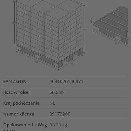
EAN / GTIN
4031026140971
Ilość w rolce
50.0
m
Kraj pochodzenia
NL
Numer klienta
39173200
Opakowanie 1 - Wag
0.716
kg
a (kg)