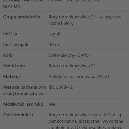
RIPTION
Grupa produktów
Rury termokurczliwe 2:1 - elastyczne,
różne kolory
Ilość w
szpuli
Ilość w opak.
50
m
Kolor
Żółto-Zielony (GNYE)
Krótki opis
Rura termokurczliwa 2:1
Materiał
Poliolefina usieciowana (PO-X)
Metoda badania w n
IEC 60684-2
iskiej temperaturze
Możliwość nadruku
Nie
Opis produktu
Rury termokurczliwe z serii HTF-A są
cienkościenne, elastyczne i wykonane
z poliolefiny. Dzięki współczynnikowi