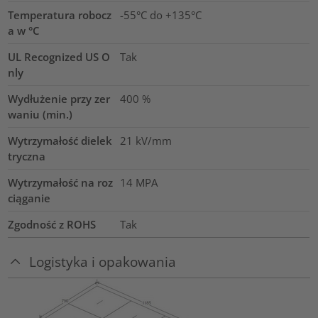
Temperatura robocz
-55°C do +135°C
a w °C
UL Recognized US O
Tak
nly
Wydłużenie przy zer
400
%
waniu (min.)
Wytrzymałość dielek
21
kV/mm
tryczna
Wytrzymałość na roz
14
MPA
ciąganie
Zgodność z ROHS
Tak
Logistyka i opakowania