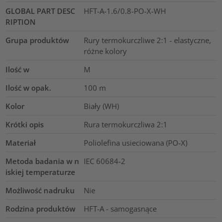
GLOBAL PART DESC
HFT-A-1.6/0.8-PO-X-WH
RIPTION
Grupa produktów
Rury termokurczliwe 2:1 - elastyczne,
różne kolory
Ilość w
M
Ilość w opak.
100
m
Kolor
Biały (WH)
Krótki opis
Rura termokurczliwa 2:1
Materiał
Poliolefina usieciowana (PO-X)
Metoda badania w n
IEC 60684-2
iskiej temperaturze
Możliwość nadruku
Nie
Rodzina produktów
HFT-A - samogasnące