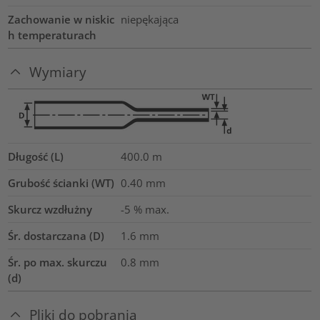
Zachowanie w niskic
niepękająca
h temperaturach
Wymiary
Długość (L)
400.0
m
Grubość ścianki (WT)
0.40
mm
Skurcz wzdłużny
-5 % max.
Śr. dostarczana (D)
1.6
mm
Śr. po max. skurczu
0.8
mm
(d)
Pliki do pobrania