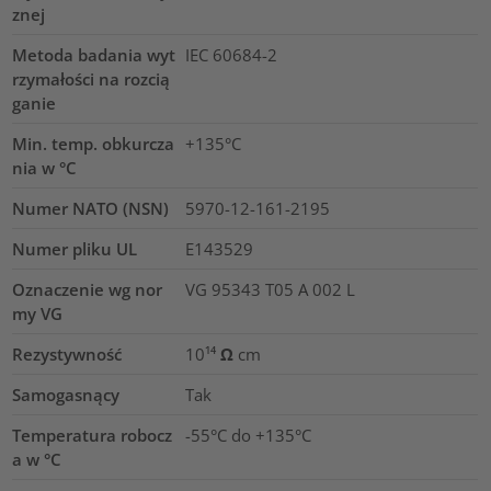
znej
Metoda badania wyt
IEC 60684-2
rzymałości na rozcią
ganie
Min. temp. obkurcza
+135°C
nia w °C
Numer NATO (NSN)
5970-12-161-2195
Numer pliku UL
E143529
Oznaczenie wg nor
VG 95343 T05 A 002 L
my VG
Rezystywność
10¹⁴ Ω cm
Samogasnący
Tak
Temperatura robocz
-55°C do +135°C
a w °C