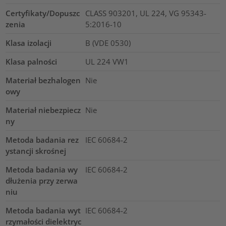
Certyfikaty/Dopuszc
CLASS 903201, UL 224, VG 95343-
zenia
5:2016-10
Klasa izolacji
B (VDE 0530)
Klasa palności
UL 224 VW1
Materiał bezhalogen
Nie
owy
Materiał niebezpiecz
Nie
ny
Metoda badania rez
IEC 60684-2
ystancji skrośnej
Metoda badania wy
IEC 60684-2
dłużenia przy zerwa
niu
Metoda badania wyt
IEC 60684-2
rzymałości dielektryc