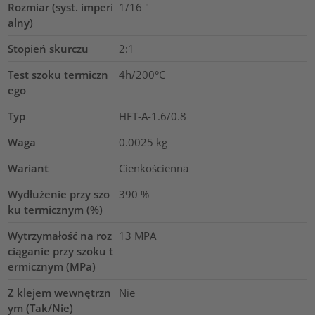
Rozmiar (syst. imperi
1/16
"
alny)
Stopień skurczu
2:1
Test szoku termiczn
4h/200°C
ego
Typ
HFT-A-1.6/0.8
Waga
0.0025
kg
Wariant
Cienkościenna
Wydłużenie przy szo
390
%
ku termicznym (%)
Wytrzymałość na roz
13
MPA
ciąganie przy szoku t
ermicznym (MPa)
Z klejem wewnętrzn
Nie
ym (Tak/Nie)