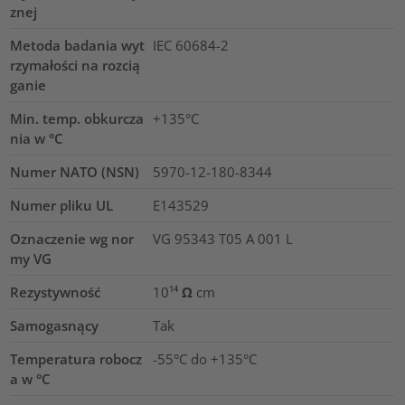
znej
Metoda badania wyt
IEC 60684-2
rzymałości na rozcią
ganie
Min. temp. obkurcza
+135°C
nia w °C
Numer NATO (NSN)
5970-12-180-8344
Numer pliku UL
E143529
Oznaczenie wg nor
VG 95343 T05 A 001 L
my VG
Rezystywność
10¹⁴ Ω cm
Samogasnący
Tak
Temperatura robocz
-55°C do +135°C
a w °C