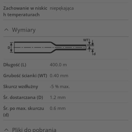
Zachowanie w niskic
niepękająca
h temperaturach
Wymiary
Długość (L)
400.0
m
Grubość ścianki (WT)
0.40
mm
Skurcz wzdłużny
-5 % max.
Śr. dostarczana (D)
1.2
mm
Śr. po max. skurczu
0.6
mm
(d)
Pliki do pobrania