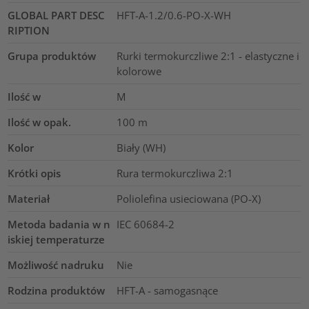
GLOBAL PART DESC
HFT-A-1.2/0.6-PO-X-WH
RIPTION
Grupa produktów
Rurki termokurczliwe 2:1 - elastyczne i
kolorowe
Ilość w
M
Ilość w opak.
100
m
Kolor
Biały (WH)
Krótki opis
Rura termokurczliwa 2:1
Materiał
Poliolefina usieciowana (PO-X)
Metoda badania w n
IEC 60684-2
iskiej temperaturze
Możliwość nadruku
Nie
Rodzina produktów
HFT-A - samogasnące