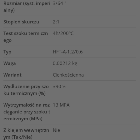
Rozmiar (syst. imperi
3/64
"
alny)
Stopień skurczu
2:1
Test szoku termiczn
4h/200°C
ego
Typ
HFT-A-1.2/0.6
Waga
0.00212
kg
Wariant
Cienkościenna
Wydłużenie przy szo
390
%
ku termicznym (%)
Wytrzymałość na roz
13
MPA
ciąganie przy szoku t
ermicznym (MPa)
Z klejem wewnętrzn
Nie
ym (Tak/Nie)