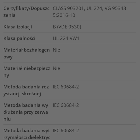
Certyfikaty/Dopuszc
CLASS 903201, UL 224, VG 95343-
zenia
5:2016-10
Klasa izolacji
B (VDE 0530)
Klasa palności
UL 224 VW1
Materiał bezhalogen
Nie
owy
Materiał niebezpiecz
Nie
ny
Metoda badania rez
IEC 60684-2
ystancji skrośnej
Metoda badania wy
IEC 60684-2
dłużenia przy zerwa
niu
Metoda badania wyt
IEC 60684-2
rzymałości dielektryc