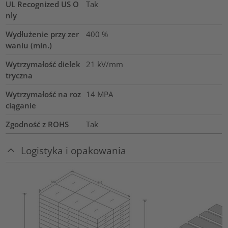
UL Recognized US O
Tak
nly
Wydłużenie przy zer
400
%
waniu (min.)
Wytrzymałość dielek
21
kV/mm
tryczna
Wytrzymałość na roz
14
MPA
ciąganie
Zgodność z ROHS
Tak
Logistyka i opakowania