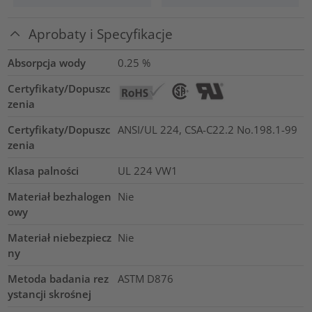
Aprobaty i Specyfikacje
Absorpcja wody
0.25
%
Certyfikaty/Dopuszc
zenia
Certyfikaty/Dopuszc
ANSI/UL 224, CSA-C22.2 No.198.1-99
zenia
Klasa palności
UL 224 VW1
Materiał bezhalogen
Nie
owy
Materiał niebezpiecz
Nie
ny
Metoda badania rez
ASTM D876
ystancji skrośnej