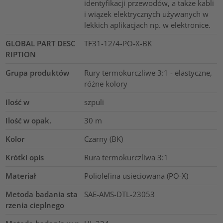
identyfikacji przewodów, a także kabli
i wiązek elektrycznych używanych w
lekkich aplikacjach np. w elektronice.
GLOBAL PART DESC
TF31-12/4-PO-X-BK
RIPTION
Grupa produktów
Rury termokurczliwe 3:1 - elastyczne,
różne kolory
Ilość w
szpuli
Ilość w opak.
30
m
Kolor
Czarny (BK)
Krótki opis
Rura termokurczliwa 3:1
Materiał
Poliolefina usieciowana (PO-X)
Metoda badania sta
SAE-AMS-DTL-23053
rzenia cieplnego