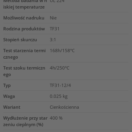
Metoda badania w n
UL 224
iskiej temperaturze
Możliwość nadruku
Nie
Rodzina produktów
TF31
Stopień skurczu
3:1
Test starzenia termi
168h/158°C
cznego
Test szoku termiczn
4h/250°C
ego
Typ
TF31-12/4
Waga
0.025
kg
Wariant
Cienkościenna
Wydłużenie przy star
400
%
zeniu cieplnym (%)