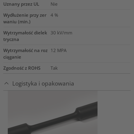
Uznany przez UL
Nie
Wydłużenie przy zer
4
%
waniu (min.)
Wytrzymałość dielek
30
kV/mm
tryczna
Wytrzymałość na roz
12
MPA
ciąganie
Zgodność z ROHS
Tak
Logistyka i opakowania