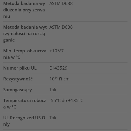
Metoda badania wy
ASTM D638
dłużenia przy zerwa
niu
Metoda badania wyt
ASTM D638
rzymałości na rozcią
ganie
Min. temp. obkurcza
+105°C
nia w °C
Numer pliku UL
E143529
Rezystywność
10¹⁴ Ω cm
Samogasnący
Tak
Temperatura robocz
-55°C do +135°C
a w °C
UL Recognized US O
Tak
nly