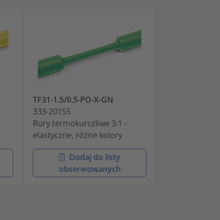
TF31-1.5/0.5-PO-X-GN
TF31-1.5/0.5-
333-20155
333-20156
Rury termokurczliwe 3:1 -
Rury termokurc
elastyczne, różne kolory
elastyczne, ró
Dodaj do listy
Doda
obserwowanych
obser