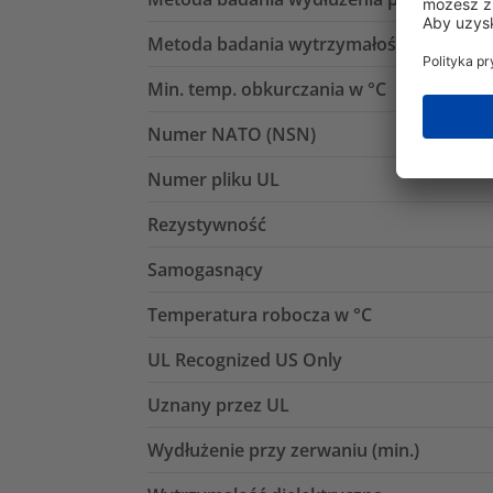
Metoda badania wytrzymałości na rozcią
Min. temp. obkurczania w °C
Numer NATO (NSN)
Numer pliku UL
Rezystywność
Samogasnący
Temperatura robocza w °C
UL Recognized US Only
Uznany przez UL
Wydłużenie przy zerwaniu (min.)