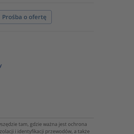
Prośba o ofertę
y
szędzie tam, gdzie ważna jest ochrona
lacji i identyfikacji przewodów, a także