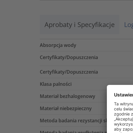
Aprobaty i Specyfikacje
Lo
Absorpcja wody
Certyfikaty/Dopuszczenia
Certyfikaty/Dopuszczenia
Klasa palności
Materiał bezhalogenowy
Materiał niebezpieczny
Metoda badania rezystancji skrośnej
Metoda badania wydłużenia przy zerwan