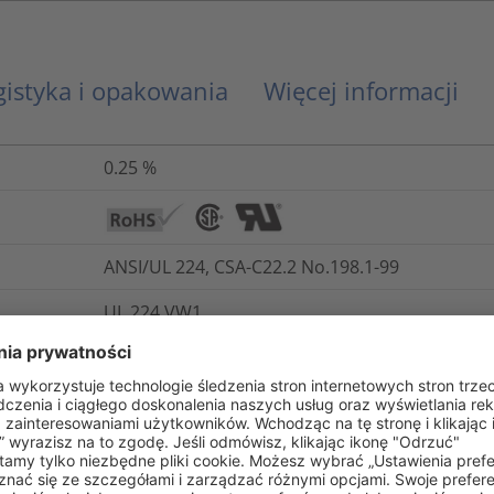
gistyka i opakowania
Więcej informacji
0.25
%
ANSI/UL 224, CSA-C22.2 No.198.1-99
UL 224 VW1
Nie
Nie
ASTM D876
iu
ASTM D638