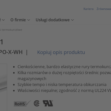
Kariera
Zrównowa
ł
O firmie
Usługi dodatkowe
ki termokurczliwe
:1
-PO-X-WH
|
Kopiuj opis produktu
Cienkościenne, bardzo elastyczne rury termokurcz
Kilka rozmiarów o dużej rozpiętości średnic pozw
magazynowych
Szybkie tempo i niska temperatura obkurczania
Właściwości niepalne; zgodność z normą UL224 