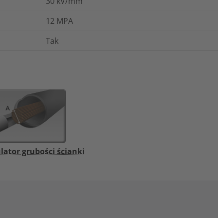
30
kV/mm
12
MPA
Tak
lator grubości ścianki