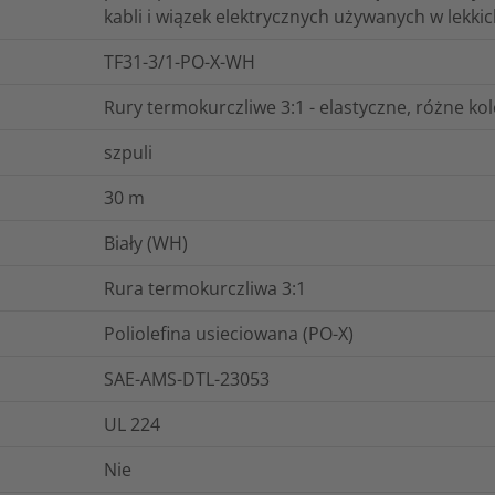
kabli i wiązek elektrycznych używanych w lekkic
TF31-3/1-PO-X-WH
Rury termokurczliwe 3:1 - elastyczne, różne ko
szpuli
30
m
Biały (WH)
Rura termokurczliwa 3:1
Poliolefina usieciowana (PO-X)
SAE-AMS-DTL-23053
UL 224
Nie