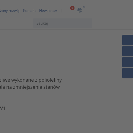
PL
0
żony rozwój
Kontakt
Newsletter
liwe wykonane z poliolefiny
ala na zmniejszenie stanów
VW1