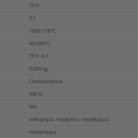
TF31
3:1
168h/158°C
4h/250°C
TF31-3/1
0.004
kg
Cienkościenna
400
%
Nie
niekapiąca, niepłynna, niepękająca
niepękająca