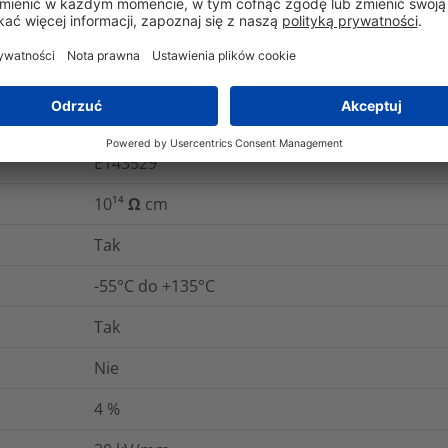
ganie
ASTM D638
+105°C
5970-12-329-3375
E143529
10¹⁴ Ω cm
Tak
-55°C do +135°C
Tak
Nie
4
%