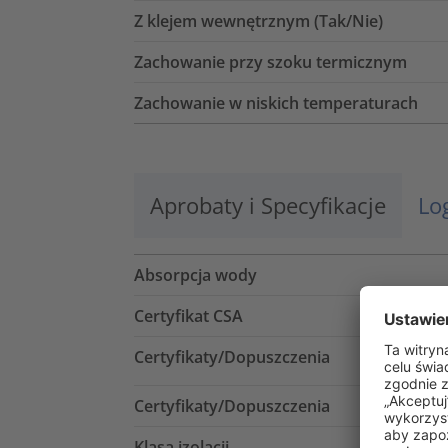
Z klejem wewnętrznym (Tak/Nie)
Zachowanie przy szoku termicznym
Zachowanie w niskich temperaturach
Aprobaty i Specyfikacje
Lo
Absorpcja wody
Certyfikat CSA
Certyfikaty/Dopuszczenia
Certyfikaty/Dopuszczenia
Klasa izolacji