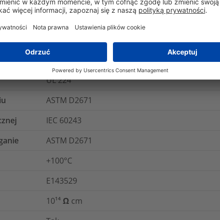
UL 224 VW1
Nie
Nie
UL 224
iu
ASTM D2671
cznej
IEC 60243
ganie
ASTM D2671
+100°C
E143529
10¹⁴ Ω cm