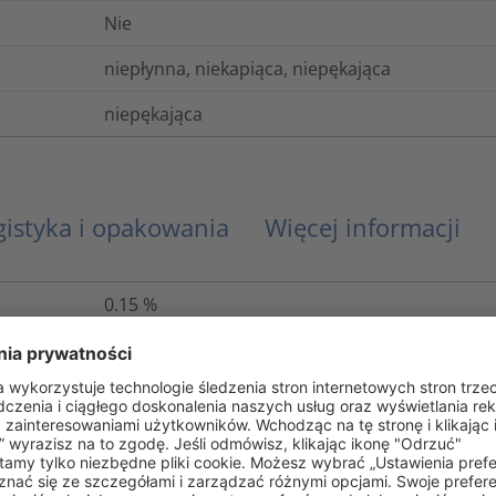
Nie
niepłynna, niekapiąca, niepękająca
niepękająca
gistyka i opakowania
Więcej informacji
0.15
%
Tak
ANSI/UL 224, C22.2 no. 198.1-06
B (VDE 0530)