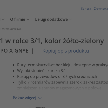
Kariera
Zrównowa
ł
O firmie
Usługi dodatkowe
ki termokurczliwe
 w rolce 3/1, kolor żółto-zielony
1-PO-X-GNYE
|
Kopiuj opis produktu
Rury termokurczliwe bez kleju, dostępne w prak
Wysoki stopień skurczu 3:1
Pasują do przewodów o różnych średnicach
Tylko 7 rozmiarów zapewnia szeroki zakres zast
zmniejszenie stanów magazynowych o połowę
Pokaż więcej