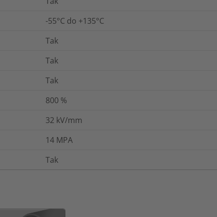
Tak
-55°C do +135°C
Tak
Tak
Tak
800
%
32
kV/mm
14
MPA
Tak