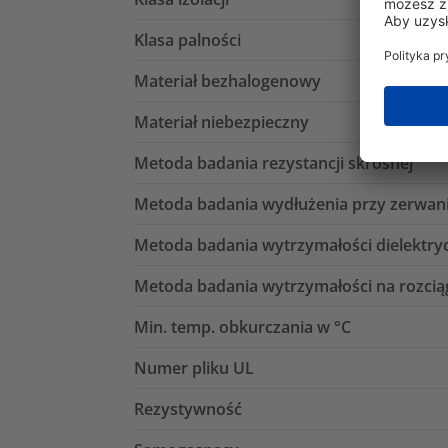
Klasa palności
Materiał bezhalogenowy
Materiał niebezpieczny
Metoda badania rezystancji skrośnej
Metoda badania wydłużenia przy zerwan
Metoda badania wytrzymałości dielektry
Metoda badania wytrzymałości na rozcią
Min. temp. obkurczania w °C
Numer pliku UL
Rezystywność