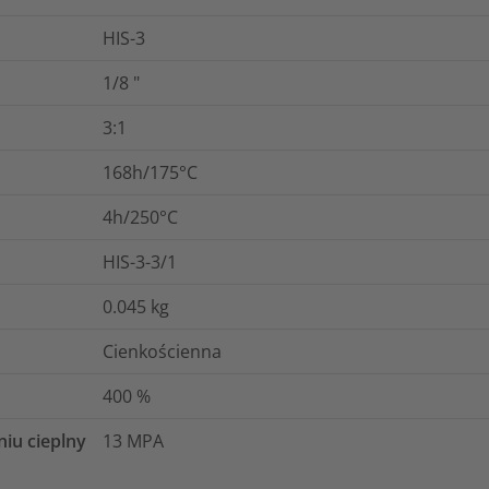
HIS-3
1/8
"
3:1
168h/175°C
4h/250°C
HIS-3-3/1
0.045
kg
Cienkościenna
400
%
niu cieplny
13
MPA