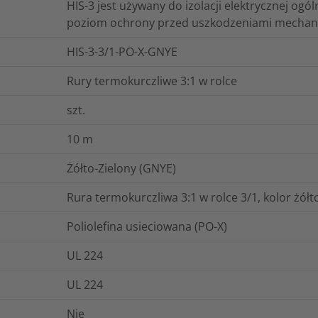
HIS-3 jest używany do izolacji elektrycznej og
poziom ochrony przed uszkodzeniami mechan
HIS-3-3/1-PO-X-GNYE
Rury termokurczliwe 3:1 w rolce
szt.
10
m
Żółto-Zielony (GNYE)
Rura termokurczliwa 3:1 w rolce 3/1, kolor żółt
Poliolefina usieciowana (PO-X)
UL 224
UL 224
Nie