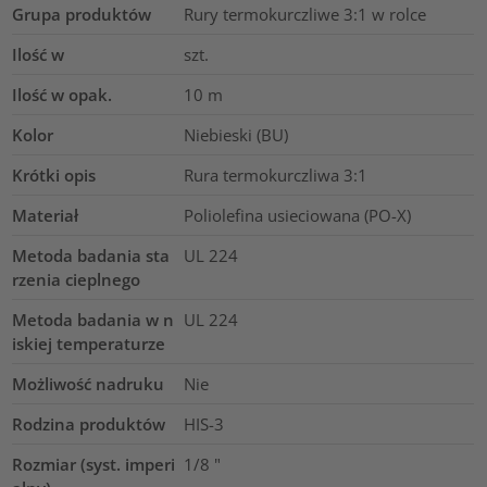
Grupa produktów
Rury termokurczliwe 3:1 w rolce
Ilość w
szt.
Ilość w opak.
10
m
Kolor
Niebieski (BU)
Krótki opis
Rura termokurczliwa 3:1
Materiał
Poliolefina usieciowana (PO-X)
Metoda badania sta
UL 224
rzenia cieplnego
Metoda badania w n
UL 224
iskiej temperaturze
Możliwość nadruku
Nie
Rodzina produktów
HIS-3
Rozmiar (syst. imperi
1/8
"