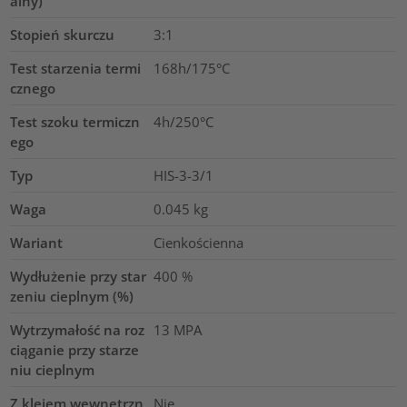
alny)
Stopień skurczu
3:1
Test starzenia termi
168h/175°C
cznego
Test szoku termiczn
4h/250°C
ego
Typ
HIS-3-3/1
Waga
0.045
kg
Wariant
Cienkościenna
Wydłużenie przy star
400
%
zeniu cieplnym (%)
Wytrzymałość na roz
13
MPA
ciąganie przy starze
niu cieplnym
Z klejem wewnętrzn
Nie