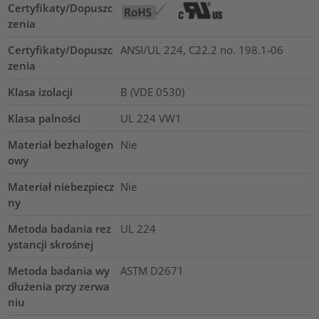
Certyfikaty/Dopuszc
zenia
Certyfikaty/Dopuszc
ANSI/UL 224, C22.2 no. 198.1-06
zenia
Klasa izolacji
B (VDE 0530)
Klasa palności
UL 224 VW1
Materiał bezhalogen
Nie
owy
Materiał niebezpiecz
Nie
ny
Metoda badania rez
UL 224
ystancji skrośnej
Metoda badania wy
ASTM D2671
dłużenia przy zerwa
niu