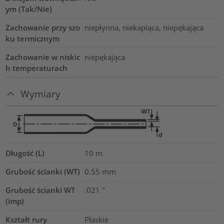
ym (Tak/Nie)
Zachowanie przy szo
niepłynna, niekapiąca, niepękająca
ku termicznym
Zachowanie w niskic
niepękająca
h temperaturach
Wymiary
Długość (L)
10
m
Grubość ścianki (WT)
0.55
mm
Grubość ścianki WT
.021
"
(imp)
Kształt rury
Płaskie