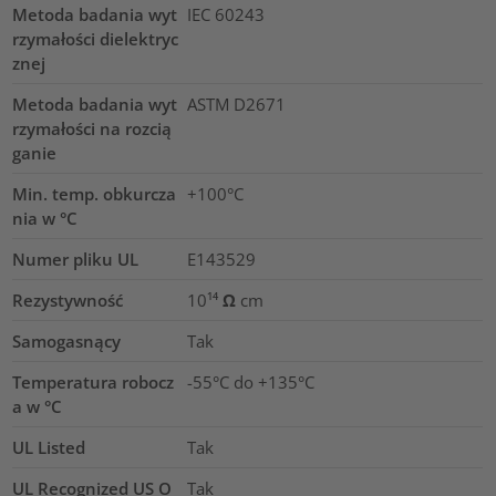
Metoda badania wyt
IEC 60243
rzymałości dielektryc
znej
Metoda badania wyt
ASTM D2671
rzymałości na rozcią
ganie
Min. temp. obkurcza
+100°C
nia w °C
Numer pliku UL
E143529
Rezystywność
10¹⁴ Ω cm
Samogasnący
Tak
Temperatura robocz
-55°C do +135°C
a w °C
UL Listed
Tak
UL Recognized US O
Tak