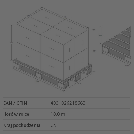
EAN / GTIN
4031026218663
Ilość w rolce
10.0
m
Kraj pochodzenia
CN