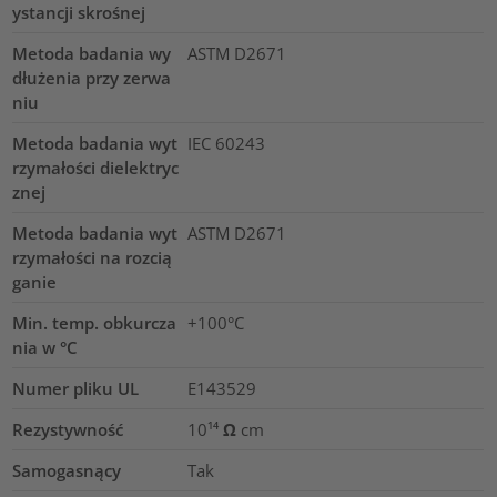
ystancji skrośnej
Metoda badania wy
ASTM D2671
dłużenia przy zerwa
niu
Metoda badania wyt
IEC 60243
rzymałości dielektryc
znej
Metoda badania wyt
ASTM D2671
rzymałości na rozcią
ganie
Min. temp. obkurcza
+100°C
nia w °C
Numer pliku UL
E143529
Rezystywność
10¹⁴ Ω cm
Samogasnący
Tak