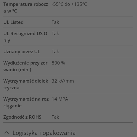
Temperatura robocz
-55°C do +135°C
a w °C
UL Listed
Tak
UL Recognized US O
Tak
nly
Uznany przez UL
Tak
Wydłużenie przy zer
800
%
waniu (min.)
Wytrzymałość dielek
32
kV/mm
tryczna
Wytrzymałość na roz
14
MPA
ciąganie
Zgodność z ROHS
Tak
Logistyka i opakowania