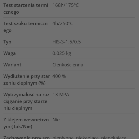
Test starzenia termi
168h/175°C
cznego
Test szoku termiczn
4h/250°C
ego
Typ
HIS-3-1.5/0.5
Waga
0.025
kg
Wariant
Cienkościenna
Wydłużenie przy star
400
%
zeniu cieplnym (%)
Wytrzymałość na roz
13
MPA
ciąganie przy starze
niu cieplnym
Z klejem wewnętrzn
Nie
ym (Tak/Nie)
Zachowanie przy szo
niepłynna, niekapiąca, niepękająca