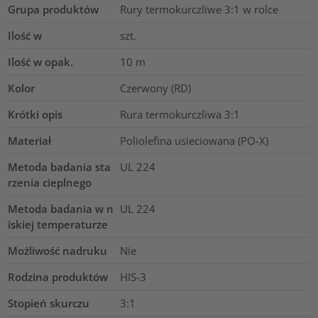
Grupa produktów
Rury termokurczliwe 3:1 w rolce
Ilość w
szt.
Ilość w opak.
10
m
Kolor
Czerwony (RD)
Krótki opis
Rura termokurczliwa 3:1
Materiał
Poliolefina usieciowana (PO-X)
Metoda badania sta
UL 224
rzenia cieplnego
Metoda badania w n
UL 224
iskiej temperaturze
Możliwość nadruku
Nie
Rodzina produktów
HIS-3
Stopień skurczu
3:1