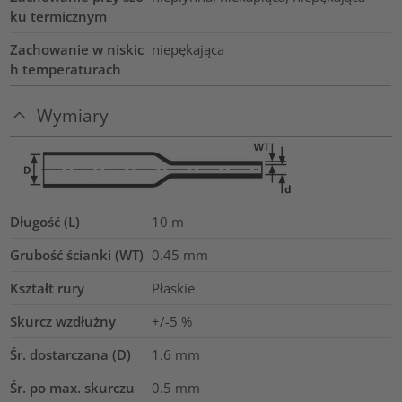
ku termicznym
Zachowanie w niskic
niepękająca
h temperaturach
Wymiary
Długość (L)
10
m
Grubość ścianki (WT)
0.45
mm
Kształt rury
Płaskie
Skurcz wzdłużny
+/-5 %
Śr. dostarczana (D)
1.6
mm
Śr. po max. skurczu
0.5
mm