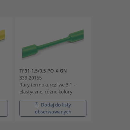
TF31-1.5/0.5-PO-X-GN
TF31-1.5/0.5-
333-20155
333-20156
Rury termokurczliwe 3:1 -
Rury termokurc
elastyczne, różne kolory
elastyczne, ró
Dodaj do listy
Doda
obserwowanych
obser