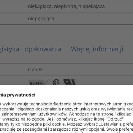
niekapiąca, niepłynna, niepękająca
niepękająca
gistyka i opakowania
Więcej informacji
0.25
%
ANSI/UL 224, CSA-C22.2 No.198.1-99
UL 224 VW1
Nie
Nie