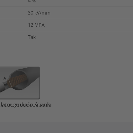
4
%
30
kV/mm
12
MPA
Tak
lator grubości ścianki