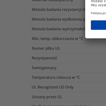
Metoda badania rezystancji skrośnej
Metoda badania wydłużenia przy zerwan
Metoda badania wytrzymałości na rozcią
Min. temp. obkurczania w °C
Numer pliku UL
Rezystywność
Samogasnący
Temperatura robocza w °C
UL Recognized US Only
Uznany przez UL