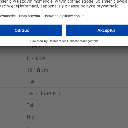
ASTM D876
iu
ASTM D638
ganie
ASTM D638
+105°C
E143529
10¹⁴ Ω cm
Tak
-55°C do +135°C
Tak
Nie