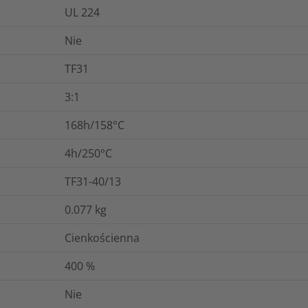
UL 224
Nie
TF31
3:1
168h/158°C
4h/250°C
TF31-40/13
0.077
kg
Cienkościenna
400
%
Nie