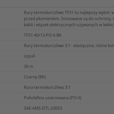
Rury termokurczliwe TF31 to najlepszy wybór w
przed płomieniem. Stosowane są do ochrony, izo
kabli i wiązek elektrycznych używanych w lekkic
TF31-40/13-PO-X-BK
Rury termokurczliwe 3:1 - elastyczne, różne ko
szpuli
30
m
Czarny (BK)
Rura termokurczliwa 3:1
Poliolefina usieciowana (PO-X)
SAE-AMS-DTL-23053