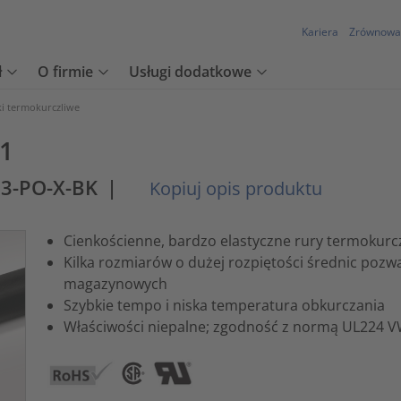
Kariera
Zrównowa
ł
O firmie
Usługi dodatkowe
ki termokurczliwe
:1
13-PO-X-BK
|
Kopiuj opis produktu
Cienkościenne, bardzo elastyczne rury termokurcz
Kilka rozmiarów o dużej rozpiętości średnic pozw
magazynowych
Szybkie tempo i niska temperatura obkurczania
Właściwości niepalne; zgodność z normą UL224 