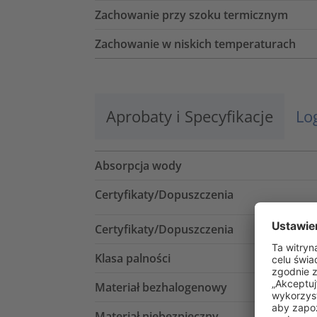
Zachowanie przy szoku termicznym
Zachowanie w niskich temperaturach
Aprobaty i Specyfikacje
Lo
Absorpcja wody
Certyfikaty/Dopuszczenia
Certyfikaty/Dopuszczenia
Klasa palności
Materiał bezhalogenowy
Materiał niebezpieczny