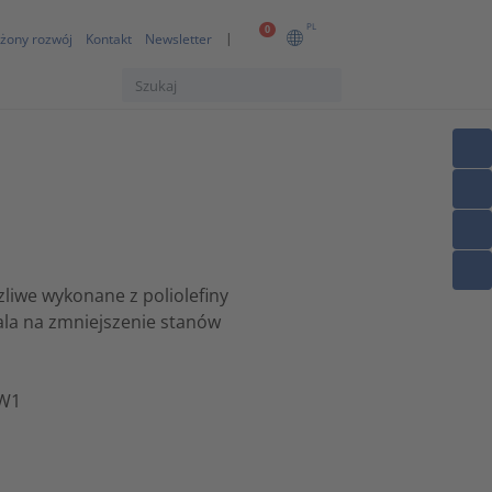
PL
0
żony rozwój
Kontakt
Newsletter
liwe wykonane z poliolefiny
ala na zmniejszenie stanów
VW1