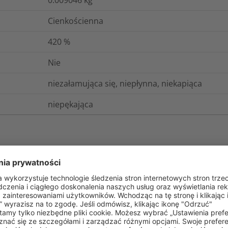
Cienkościenna
420
%
Nie
niezałamująca się, niepłynna, niekapiąca
niepękająca
gistyka i opakowania
Więcej informacji
0.25
%
Tak