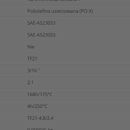
Poliolefina usieciowana (PO-X)
SAE-AS23053
SAE-AS23053
Nie
TF21
3/16
"
2:1
168h/175°C
4h/250°C
TF21-4.8/2.4
0.009046
kg