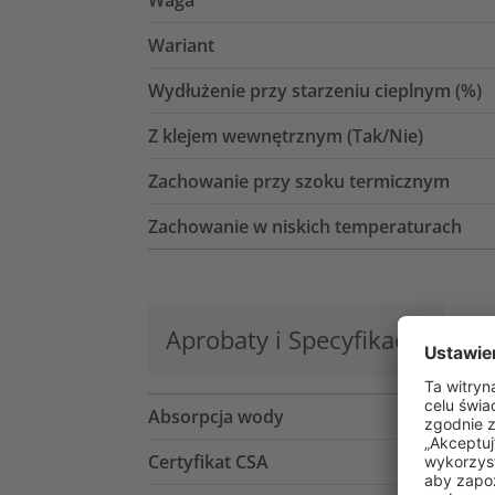
Wariant
Wydłużenie przy starzeniu cieplnym (%)
Z klejem wewnętrznym (Tak/Nie)
Zachowanie przy szoku termicznym
Zachowanie w niskich temperaturach
Aprobaty i Specyfikacje
Lo
Absorpcja wody
Certyfikat CSA