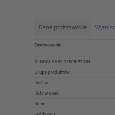
Więcej informacji
Zaakceptuj
Dane podstawowe
Wymiar
powered by
Usercentrics Consent
Management Platform
Zastosowanie
GLOBAL PART DESCRIPTION
Grupa produktów
Ilość w
Ilość w opak.
Kolor
Krótki opis