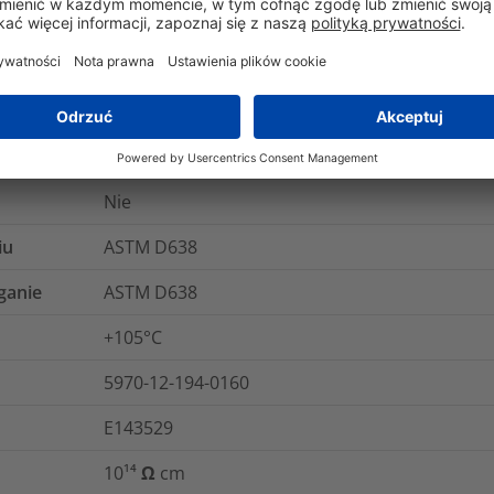
ANSI/UL 224, C22.2 no. 198.1-99
UL 224 VW1
Nie
Nie
iu
ASTM D638
ganie
ASTM D638
+105°C
5970-12-194-0160
E143529
10¹⁴ Ω cm