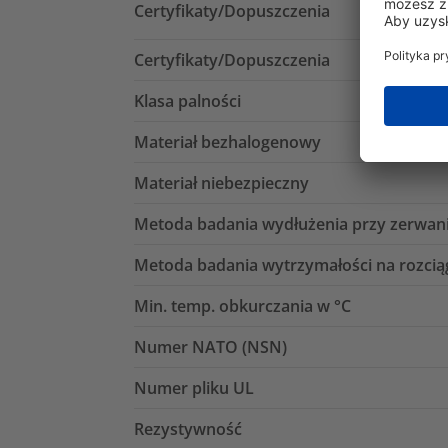
Certyfikaty/Dopuszczenia
Certyfikaty/Dopuszczenia
Klasa palności
Materiał bezhalogenowy
Materiał niebezpieczny
Metoda badania wydłużenia przy zerwan
Metoda badania wytrzymałości na rozcią
Min. temp. obkurczania w °C
Numer NATO (NSN)
Numer pliku UL
Rezystywność