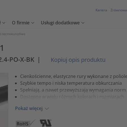
Kariera
Zrównowa
ł
O firmie
Usługi dodatkowe
ki termokurczliwe
:1
2.4-PO-X-BK
|
Kopiuj opis produktu
Cienkościenne, elastyczne rury wykonane z poliole
Szybkie tempo i niska temperatura obkurczania
Spełniają, a nawet przewyższają wymagania nor
Dostępne w wielu różnych kolorach i rozmiarach
Pokaż więcej