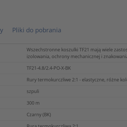
y
Pliki do pobrania
Wszechstronne koszulki TF21 mają wiele zasto
izolowania, ochrony mechanicznej i znakowan
TF21-4.8/2.4-PO-X-BK
Rury termokurczliwe 2:1 - elastyczne, różne ko
szpuli
300
m
Czarny (BK)
Rura termokurczliwa 2:1