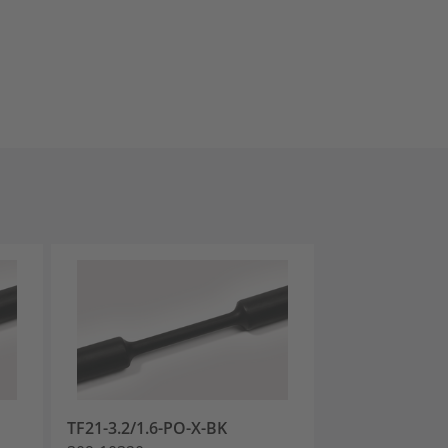
TF21-3.2/1.6-PO-X-BK
TF21-6.4/3.2-