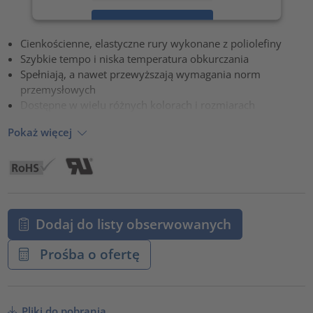
Zaakceptuj
Cienkościenne, elastyczne rury wykonane z poliolefiny
powered by
Usercentrics Consent Management Platform
Szybkie tempo i niska temperatura obkurczania
Spełniają, a nawet przewyższają wymagania norm
przemysłowych
Dostępne w wielu różnych kolorach i rozmiarach
Pokaż więcej
Dodaj do listy obserwowanych
Prośba o ofertę
Pliki do pobrania