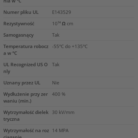
nia w °C
Numer pliku UL
E143529
Rezystywność
10¹⁴ Ω cm
Samogasnący
Tak
Temperatura robocz
-55°C do +135°C
a w °C
UL Recognized US O
Tak
nly
Uznany przez UL
Nie
Wydłużenie przy zer
400
%
waniu (min.)
Wytrzymałość dielek
30
kV/mm
tryczna
Wytrzymałość na roz
14
MPA
ciąganie