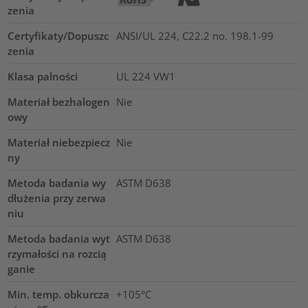
zenia
Certyfikaty/Dopuszc
ANSI/UL 224, C22.2 no. 198.1-99
zenia
Klasa palności
UL 224 VW1
Materiał bezhalogen
Nie
owy
Materiał niebezpiecz
Nie
ny
Metoda badania wy
ASTM D638
dłużenia przy zerwa
niu
Metoda badania wyt
ASTM D638
rzymałości na rozcią
ganie
Min. temp. obkurcza
+105°C