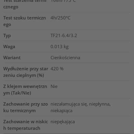
Test starzenia termi
168h/175°C
cznego
Test szoku termiczn
4h/250°C
ego
Typ
TF21-6.4/3.2
Waga
0.013
kg
Wariant
Cienkościenna
Wydłużenie przy star
420
%
zeniu cieplnym (%)
Z klejem wewnętrzn
Nie
ym (Tak/Nie)
Zachowanie przy szo
niezałamująca się, niepłynna,
ku termicznym
niekapiąca
Zachowanie w niskic
niepękająca
h temperaturach