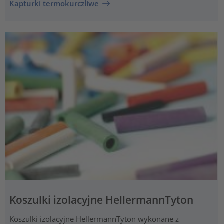
Kapturki termokurczliwe
Koszulki izolacyjne HellermannTyton
Koszulki izolacyjne HellermannTyton wykonane z