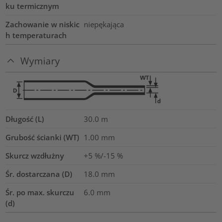
ku termicznym
Zachowanie w niskic
niepękająca
h temperaturach
Wymiary
Długość (L)
30.0
m
Grubość ścianki (WT)
1.00
mm
Skurcz wzdłużny
+5 %/-15 %
Śr. dostarczana (D)
18.0
mm
Śr. po max. skurczu
6.0
mm
(d)