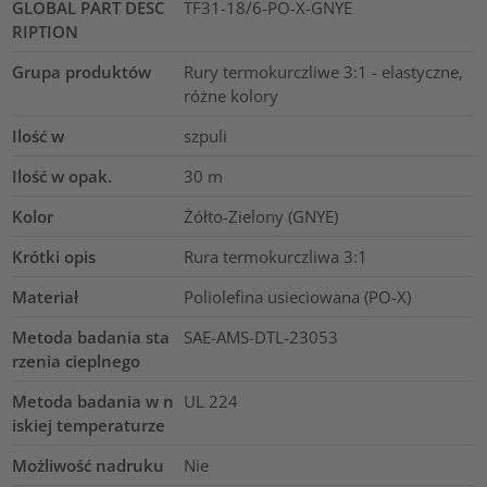
GLOBAL PART DESC
TF31-18/6-PO-X-GNYE
RIPTION
Grupa produktów
Rury termokurczliwe 3:1 - elastyczne,
różne kolory
Ilość w
szpuli
Ilość w opak.
30
m
Kolor
Żółto-Zielony (GNYE)
Krótki opis
Rura termokurczliwa 3:1
Materiał
Poliolefina usieciowana (PO-X)
Metoda badania sta
SAE-AMS-DTL-23053
rzenia cieplnego
Metoda badania w n
UL 224
iskiej temperaturze
Możliwość nadruku
Nie