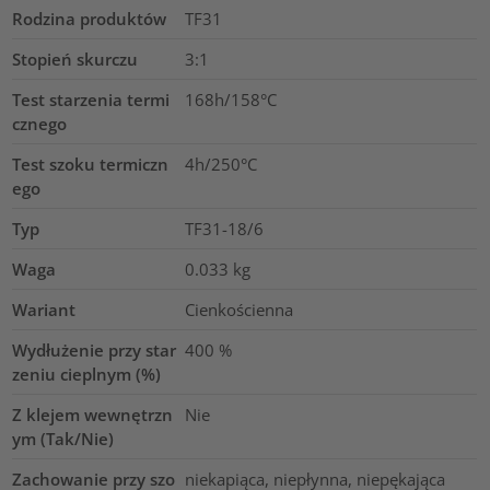
Rodzina produktów
TF31
Stopień skurczu
3:1
Test starzenia termi
168h/158°C
cznego
Test szoku termiczn
4h/250°C
ego
Typ
TF31-18/6
Waga
0.033
kg
Wariant
Cienkościenna
Wydłużenie przy star
400
%
zeniu cieplnym (%)
Z klejem wewnętrzn
Nie
ym (Tak/Nie)
Zachowanie przy szo
niekapiąca, niepłynna, niepękająca