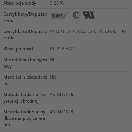
Absorpcja wody
0.25
%
Certyfikaty/Dopuszc
zenia
Certyfikaty/Dopuszc
ANSI/UL 224, CSA-C22.2 No.198.1-99
zenia
Klasa palności
UL 224 VW1
Materiał bezhalogen
Nie
owy
Materiał niebezpiecz
Nie
ny
Metoda badania rez
ASTM D876
ystancji skrośnej
Metoda badania wy
ASTM D638
dłużenia przy zerwa
niu