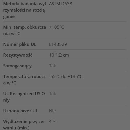
Metoda badania wyt
ASTM D638
rzymałości na rozcią
ganie
Min. temp. obkurcza
+105°C
nia w °C
Numer pliku UL
E143529
Rezystywność
10¹⁴ Ω cm
Samogasnący
Tak
Temperatura robocz
-55°C do +135°C
a w °C
UL Recognized US O
Tak
nly
Uznany przez UL
Nie
Wydłużenie przy zer
4
%
waniu (min.)