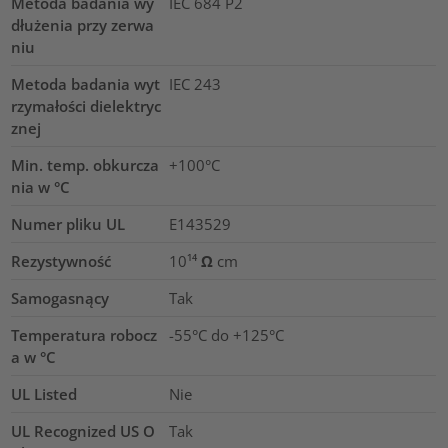
Metoda badania wy
IEC 684 P2
dłużenia przy zerwa
niu
Metoda badania wyt
IEC 243
rzymałości dielektryc
znej
Min. temp. obkurcza
+100°C
nia w °C
Numer pliku UL
E143529
Rezystywność
10¹⁴ Ω cm
Samogasnący
Tak
Temperatura robocz
-55°C do +125°C
a w °C
UL Listed
Nie
UL Recognized US O
Tak