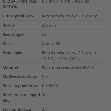
GLOBAL PART DESC
HIS-PACK-19.1/9.5-PO-X-BK
RIPTION
Grupa produktów
Rury termokurczliwe 2:1 w rolce
Ilość w
pudełku
Ilość w opak.
5
m
Kolor
Czarny (BK)
Krótki opis
Rura termokurczliwa 2:1 w rolce
19,1/9,5, kolor czarny
Materiał
Poliolefina usieciowana (PO-X)
Możliwość nadruku
Nie
Rodzina produktów
HIS-PACK
Rozmiar (syst. imperi
3/4
"
alny)
Stopień skurczu
2:1