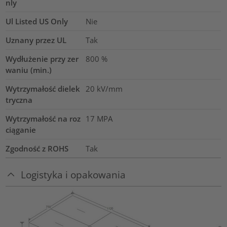
nly
Ul Listed US Only
Nie
Uznany przez UL
Tak
Wydłużenie przy zer
800
%
waniu (min.)
Wytrzymałość dielek
20
kV/mm
tryczna
Wytrzymałość na roz
17
MPA
ciąganie
Zgodność z ROHS
Tak
Logistyka i opakowania