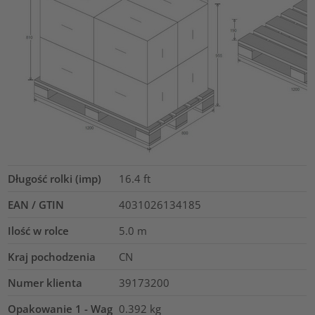
Długość rolki (imp)
16.4
ft
EAN / GTIN
4031026134185
Ilość w rolce
5.0
m
Kraj pochodzenia
CN
Numer klienta
39173200
Opakowanie 1 - Wag
0.392
kg