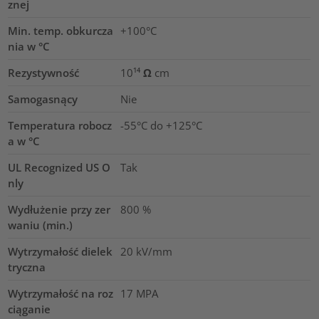
znej
Min. temp. obkurcza
+100°C
nia w °C
Rezystywność
10¹⁴ Ω cm
Samogasnący
Nie
Temperatura robocz
-55°C do +125°C
a w °C
UL Recognized US O
Tak
nly
Wydłużenie przy zer
800
%
waniu (min.)
Wytrzymałość dielek
20
kV/mm
tryczna
Wytrzymałość na roz
17
MPA
ciąganie