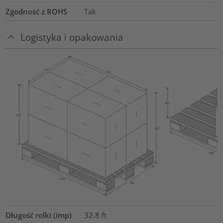
Zgodność z ROHS
Tak
Logistyka i opakowania
Długość rolki (imp)
32.8
ft