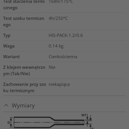
Test starzenia termi
168h/175°C
cznego
Test szoku termiczn
4h/250°C
ego
Typ
HIS-PACK-1.2/0.6
Waga
0.14
kg
Wariant
Cienkościenna
Z klejem wewnętrzn
Nie
ym (Tak/Nie)
Zachowanie przy szo
niekapiąca
ku termicznym
Wymiary