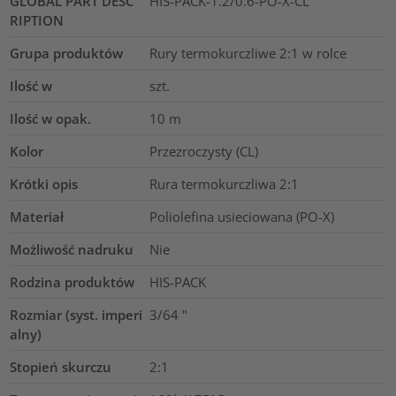
GLOBAL PART DESC
HIS-PACK-1.2/0.6-PO-X-CL
RIPTION
Grupa produktów
Rury termokurczliwe 2:1 w rolce
Ilość w
szt.
Ilość w opak.
10
m
Kolor
Przezroczysty (CL)
Krótki opis
Rura termokurczliwa 2:1
Materiał
Poliolefina usieciowana (PO-X)
Możliwość nadruku
Nie
Rodzina produktów
HIS-PACK
Rozmiar (syst. imperi
3/64
"
alny)
Stopień skurczu
2:1