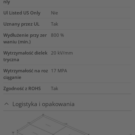
nly
Ul Listed US Only
Nie
Uznany przez UL
Tak
Wydłużenie przy zer
800
%
waniu (min.)
Wytrzymałość dielek
20
kV/mm
tryczna
Wytrzymałość na roz
17
MPA
ciąganie
Zgodność z ROHS
Tak
Logistyka i opakowania