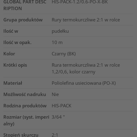
GLOBAL PART DESC
HIS-PACK-1.2/0.6-PO-X-BK
RIPTION
Grupa produktów
Rury termokurczliwe 2:1 w rolce
Ilość w
pudełku
Ilość w opak.
10
m
Kolor
Czarny (BK)
Krótki opis
Rura termokurczliwa 2:1 w rolce
1,2/0,6, kolor czarny
Materiał
Poliolefina usieciowana (PO-X)
Możliwość nadruku
Nie
Rodzina produktów
HIS-PACK
Rozmiar (syst. imperi
3/64
"
alny)
Stopień skurczu
2:1