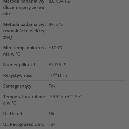
Metoda badania wy
IEC 684 P2
dłużenia przy zerwa
niu
Metoda badania wyt
IEC 243
rzymałości dielektryc
znej
Min. temp. obkurcza
+100°C
nia w °C
Numer pliku UL
E143529
Rezystywność
10¹⁴ Ω cm
Samogasnący
Tak
Temperatura robocz
-55°C do +125°C
a w °C
UL Listed
Nie
UL Recognized US O
Tak