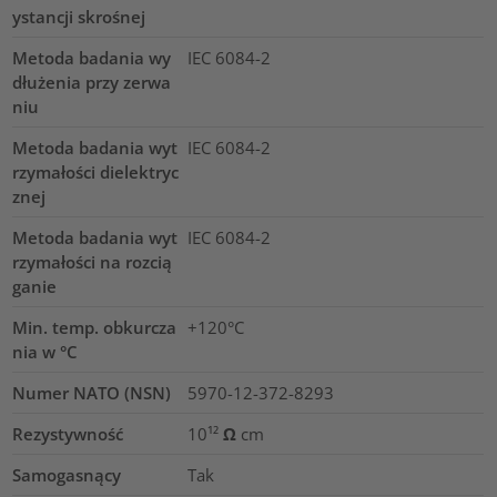
ystancji skrośnej
Metoda badania wy
IEC 6084-2
dłużenia przy zerwa
niu
Metoda badania wyt
IEC 6084-2
rzymałości dielektryc
znej
Metoda badania wyt
IEC 6084-2
rzymałości na rozcią
ganie
Min. temp. obkurcza
+120°C
nia w °C
Numer NATO (NSN)
5970-12-372-8293
Rezystywność
10¹² Ω cm
Samogasnący
Tak