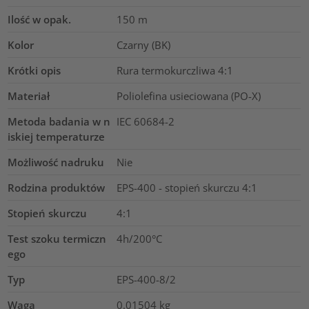
Ilość w opak.
150
m
Kolor
Czarny (BK)
Krótki opis
Rura termokurczliwa 4:1
Materiał
Poliolefina usieciowana (PO-X)
Metoda badania w n
IEC 60684-2
iskiej temperaturze
Możliwość nadruku
Nie
Rodzina produktów
EPS-400 - stopień skurczu 4:1
Stopień skurczu
4:1
Test szoku termiczn
4h/200°C
ego
Typ
EPS-400-8/2
Waga
0.01504
kg