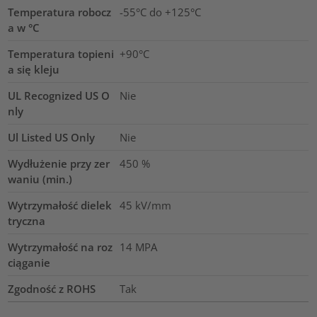
Temperatura robocz
-55°C do +125°C
a w °C
Temperatura topieni
+90°C
a się kleju
UL Recognized US O
Nie
nly
Ul Listed US Only
Nie
Wydłużenie przy zer
450
%
waniu (min.)
Wytrzymałość dielek
45
kV/mm
tryczna
Wytrzymałość na roz
14
MPA
ciąganie
Zgodność z ROHS
Tak