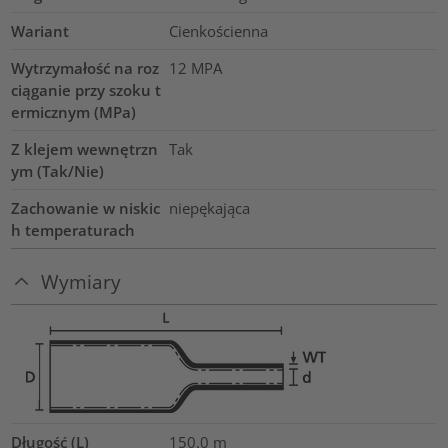
Wariant
Cienkościenna
Wytrzymałość na roz
12
MPA
ciąganie przy szoku t
ermicznym (MPa)
Z klejem wewnętrzn
Tak
ym (Tak/Nie)
Zachowanie w niskic
niepękająca
h temperaturach
Wymiary
Długość (L)
150.0
m