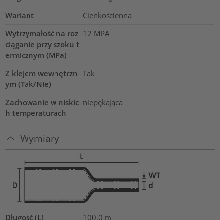
Wariant
Cienkościenna
Wytrzymałość na roz
12
MPA
ciąganie przy szoku t
ermicznym (MPa)
Z klejem wewnętrzn
Tak
ym (Tak/Nie)
Zachowanie w niskic
niepękająca
h temperaturach
Wymiary
Długość (L)
100.0
m