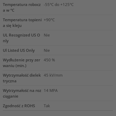
Temperatura robocz
-55°C do +125°C
a w °C
Temperatura topieni
+90°C
a się kleju
UL Recognized US O
Nie
nly
Ul Listed US Only
Nie
Wydłużenie przy zer
450
%
waniu (min.)
Wytrzymałość dielek
45
kV/mm
tryczna
Wytrzymałość na roz
14
MPA
ciąganie
Zgodność z ROHS
Tak