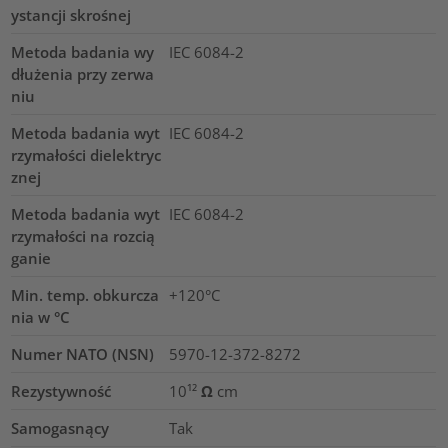
ystancji skrośnej
Metoda badania wy
IEC 6084-2
dłużenia przy zerwa
niu
Metoda badania wyt
IEC 6084-2
rzymałości dielektryc
znej
Metoda badania wyt
IEC 6084-2
rzymałości na rozcią
ganie
Min. temp. obkurcza
+120°C
nia w °C
Numer NATO (NSN)
5970-12-372-8272
Rezystywność
10¹² Ω cm
Samogasnący
Tak