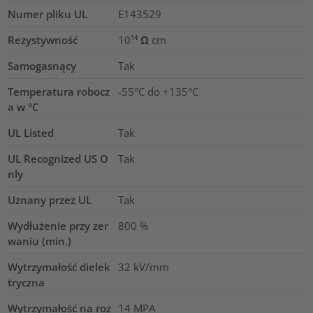
Numer pliku UL
E143529
Rezystywność
10¹⁴ Ω cm
Samogasnący
Tak
Temperatura robocz
-55°C do +135°C
a w °C
UL Listed
Tak
UL Recognized US O
Tak
nly
Uznany przez UL
Tak
Wydłużenie przy zer
800
%
waniu (min.)
Wytrzymałość dielek
32
kV/mm
tryczna
Wytrzymałość na roz
14
MPA