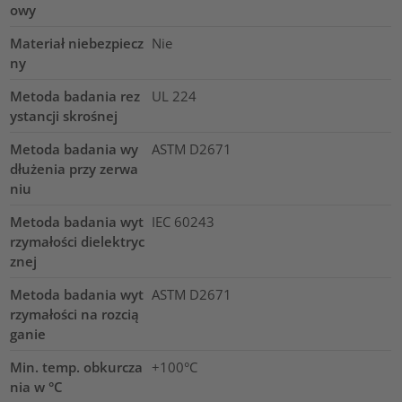
owy
Materiał niebezpiecz
Nie
ny
Metoda badania rez
UL 224
ystancji skrośnej
Metoda badania wy
ASTM D2671
dłużenia przy zerwa
niu
Metoda badania wyt
IEC 60243
rzymałości dielektryc
znej
Metoda badania wyt
ASTM D2671
rzymałości na rozcią
ganie
Min. temp. obkurcza
+100°C
nia w °C