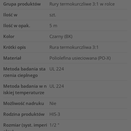
Grupa produktów
Rury termokurczliwe 3:1 w rolce
Ilość w
szt.
Ilość w opak.
5
m
Kolor
Czarny (BK)
Krótki opis
Rura termokurczliwa 3:1
Materiał
Poliolefina usieciowana (PO-X)
Metoda badania sta
UL 224
rzenia cieplnego
Metoda badania w n
UL 224
iskiej temperaturze
Możliwość nadruku
Nie
Rodzina produktów
HIS-3
Rozmiar (syst. imperi
1/2
"