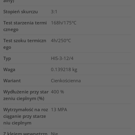
alny)
Stopień skurczu
3:1
Test starzenia termi
168h/175°C
cznego
Test szoku termiczn
4h/250°C
ego
Typ
HIS-3-12/4
Waga
0.139218
kg
Wariant
Cienkościenna
Wydłużenie przy star
400
%
zeniu cieplnym (%)
Wytrzymałość na roz
13
MPA
ciąganie przy starze
niu cieplnym
Z klejem wewnętrzn
Nie