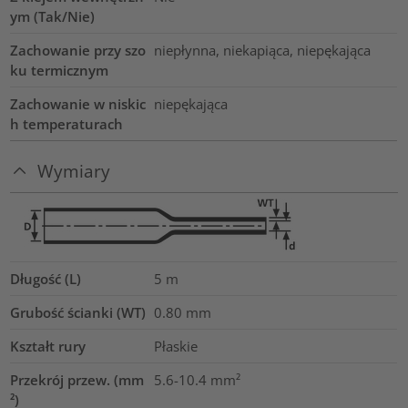
ym (Tak/Nie)
Zachowanie przy szo
niepłynna, niekapiąca, niepękająca
ku termicznym
Zachowanie w niskic
niepękająca
h temperaturach
Wymiary
Długość (L)
5
m
Grubość ścianki (WT)
0.80
mm
Kształt rury
Płaskie
Przekrój przew. (mm
5.6-10.4
mm²
²)