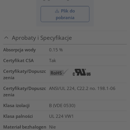
Plik do
pobrania
Aprobaty i Specyfikacje
Absorpcja wody
0.15
%
Certyfikat CSA
Tak
Certyfikaty/Dopuszc
zenia
Certyfikaty/Dopuszc
ANSI/UL 224, C22.2 no. 198.1-06
zenia
Klasa izolacji
B (VDE 0530)
Klasa palności
UL 224 VW1
Materiał bezhalogen
Nie