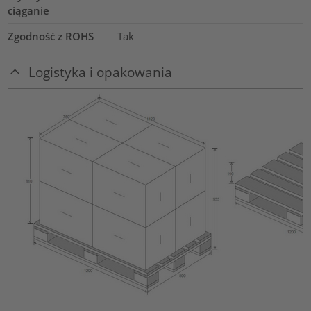
ciąganie
Zgodność z ROHS
Tak
Logistyka i opakowania