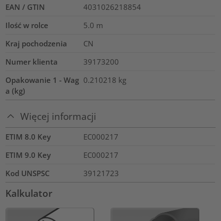
EAN / GTIN
4031026218854
Ilość w rolce
5.0
m
Kraj pochodzenia
CN
Numer klienta
39173200
Opakowanie 1 - Wag
0.210218
kg
a (kg)
Więcej informacji
ETIM 8.0 Key
EC000217
ETIM 9.0 Key
EC000217
Kod UNSPSC
39121723
Kalkulator