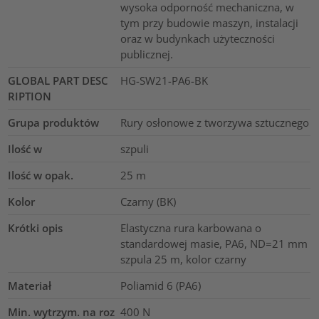
wysoka odporność mechaniczna, w
tym przy budowie maszyn, instalacji
oraz w budynkach użyteczności
publicznej.
GLOBAL PART DESC
HG-SW21-PA6-BK
RIPTION
Grupa produktów
Rury osłonowe z tworzywa sztucznego
Ilość w
szpuli
Ilość w opak.
25
m
Kolor
Czarny (BK)
Krótki opis
Elastyczna rura karbowana o
standardowej masie, PA6, ND=21 mm
szpula 25 m, kolor czarny
Materiał
Poliamid 6 (PA6)
Min. wytrzym. na roz
400
N