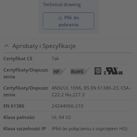
Technical drawing
Plik do
pobrania
Aprobaty i Specyfikacje
Certyfikat CE
Tak
Certyfikaty/Dopuszc
zenia
Certyfikaty/Dopuszc
ANSI/UL 1696, BS EN 61386-23, CSA -
zenia
C22.2 No.227.3
EN 61386
24244066-210
Klasa palności
UL 94 V2
Klasa szczelności IP
IP66 (w połączeniu z osprzętem HG)