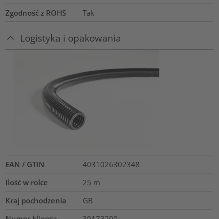
Zgodność z ROHS
Tak
Logistyka i opakowania
EAN / GTIN
4031026302348
Ilość w rolce
25
m
Kraj pochodzenia
GB
Numer klienta
39173200