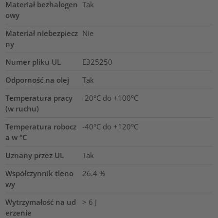
Materiał bezhalogen
Tak
owy
Materiał niebezpiecz
Nie
ny
Numer pliku UL
E325250
Odporność na olej
Tak
Temperatura pracy
-20°C do +100°C
(w ruchu)
Temperatura robocz
-40°C do +120°C
a w °C
Uznany przez UL
Tak
Współczynnik tleno
26.4
%
wy
Wytrzymałość na ud
> 6 J
erzenie