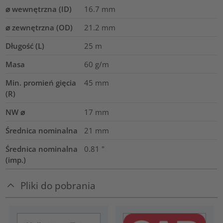
⌀ wewnętrzna (ID)
16.7
mm
⌀ zewnętrzna (OD)
21.2
mm
Długość (L)
25
m
Masa
60
g/m
Min. promień gięcia
45
mm
(R)
NW ⌀
17
mm
Średnica nominalna
21
mm
Średnica nominalna
0.81
"
(imp.)
Pliki do pobrania