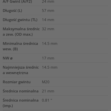
A/F Gwint (A/F2)
24
mm
Długość (L)
57
mm
Długość gwintu (TL)
14
mm
Maksymalna średnic
32
mm
a zew. (OD max.)
Minimalna średnica
14.5
mm
wew. (B)
NW ⌀
17
mm
Najmniejsza średnic
14.5
mm
a wewnętrzna
Rozmiar gwintu
M20
Średnica nominalna
21
mm
Średnica nominalna
0.81
"
(imp.)