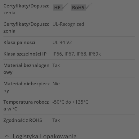
Certyfikaty/Dopuszc
zenia
Certyfikaty/Dopuszc
UL-Recognized
zenia
Klasa palności
UL 94 V2
Klasa szczelności IP
IP66, IP67, IP68, IP69k
Materiał bezhalogen
Tak
owy
Materiał niebezpiecz
Nie
ny
Temperatura robocz
-50°C do +135°C
a w °C
Zgodność z ROHS
Tak
Logistyka i opakowania