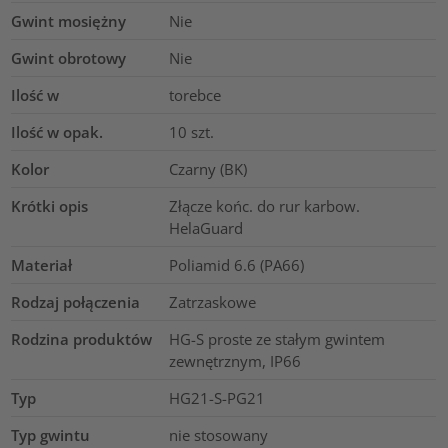
Gwint mosiężny
Nie
Gwint obrotowy
Nie
Ilość w
torebce
Ilość w opak.
10
szt.
Kolor
Czarny (BK)
Krótki opis
Złącze końc. do rur karbow.
HelaGuard
Materiał
Poliamid 6.6 (PA66)
Rodzaj połączenia
Zatrzaskowe
Rodzina produktów
HG-S proste ze stałym gwintem
zewnętrznym, IP66
Typ
HG21-S-PG21
Typ gwintu
nie stosowany