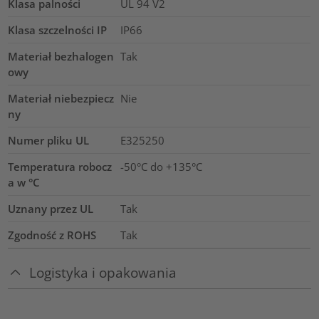
Klasa palności
UL 94 V2
Klasa szczelności IP
IP66
Materiał bezhalogen
Tak
owy
Materiał niebezpiecz
Nie
ny
Numer pliku UL
E325250
Temperatura robocz
-50°C do +135°C
a w °C
Uznany przez UL
Tak
Zgodność z ROHS
Tak
Logistyka i opakowania