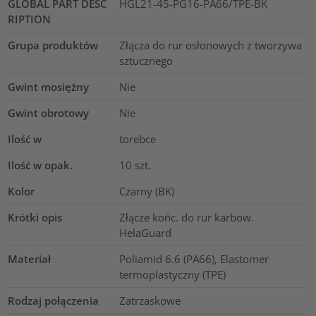
GLOBAL PART DESC
HGL21-45-PG16-PA66/TPE-BK
RIPTION
Grupa produktów
Złącza do rur osłonowych z tworzywa
sztucznego
Gwint mosiężny
Nie
Gwint obrotowy
Nie
Ilość w
torebce
Ilość w opak.
10
szt.
Kolor
Czarny (BK)
Krótki opis
Złącze końc. do rur karbow.
HelaGuard
Materiał
Poliamid 6.6 (PA66), Elastomer
termoplastyczny (TPE)
Rodzaj połączenia
Zatrzaskowe