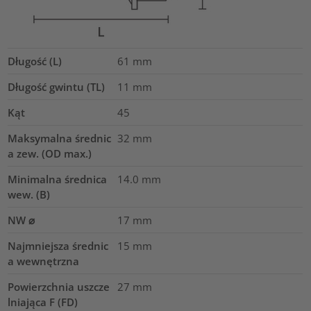
Długość (L)
61
mm
Długość gwintu (TL)
11
mm
Kąt
45
Maksymalna średnic
32
mm
a zew. (OD max.)
Minimalna średnica
14.0
mm
wew. (B)
NW ⌀
17
mm
Najmniejsza średnic
15
mm
a wewnętrzna
Powierzchnia uszcze
27
mm
lniająca F (FD)