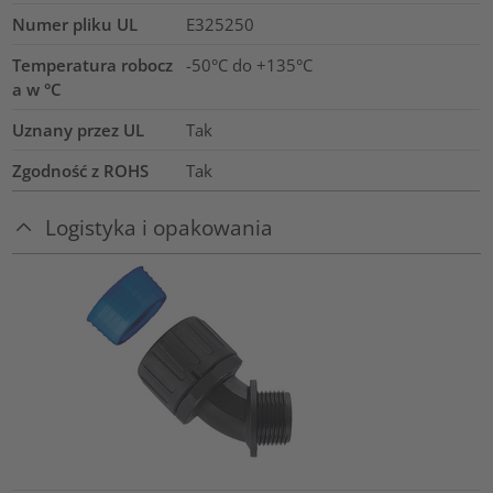
Numer pliku UL
E325250
Temperatura robocz
-50°C do +135°C
a w °C
Uznany przez UL
Tak
Zgodność z ROHS
Tak
Logistyka i opakowania