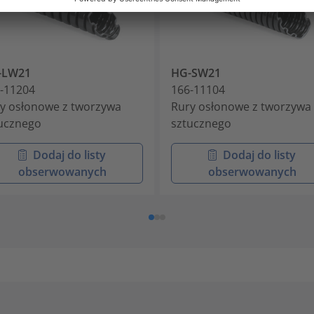
-LW21
HG-SW21
-11204
166-11104
y osłonowe z tworzywa
Rury osłonowe z tworzywa
ucznego
sztucznego
Dodaj do listy
Dodaj do listy
obserwowanych
obserwowanych