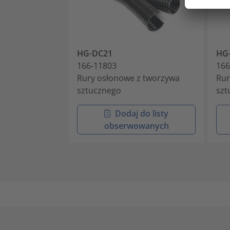
HG-DC21
HG
166-11803
166
Rury osłonowe z tworzywa
Rur
sztucznego
szt
Dodaj do listy
obserwowanych