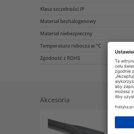
Klasa szczelności IP
Materiał bezhalogenowy
Materiał niebezpieczny
Temperatura robocza w °C
Zgodność z ROHS
Akcesoria