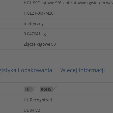
HGL-90F kątowe 90° z obrotowym gwintem we
HGL21-90F-M20
metryczny
0.047641
kg
Złącze kątowe 90°
gistyka i opakowania
Więcej informacji
UL-Recognized
UL 94 V2