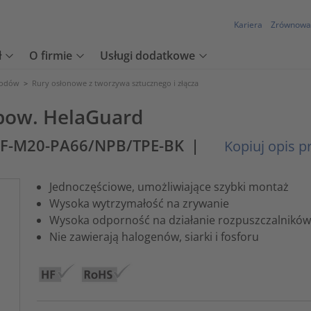
Kariera
Zrównowa
ł
O firmie
Usługi dodatkowe
wodów
>
Rury osłonowe z tworzywa sztucznego i złącza
rbow. HelaGuard
0F-M20-PA66/NPB/TPE-BK
|
Kopiuj opis p
Jednoczęściowe, umożliwiające szybki montaż
Wysoka wytrzymałość na zrywanie
Wysoka odporność na działanie rozpuszczalników 
Nie zawierają halogenów, siarki i fosforu