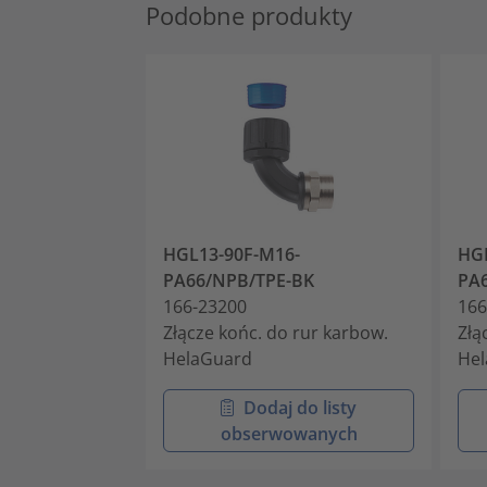
Podobne produkty
HGL13-90F-M16-
HGL
PA66/NPB/TPE-BK
PA
166-23200
166
Złącze końc. do rur karbow.
Złą
HelaGuard
He
Dodaj do listy
obserwowanych