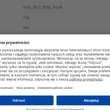
IP66, IP67, IP68, IP69k
Tak
Nie
-50°C do +135°C
Tak