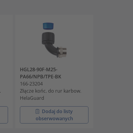
HGL28-90F-M25-
HGL34-90F-M3
PA66/NPB/TPE-BK
PA66/NPB/TP
166-23204
166-23205
.
Złącze końc. do rur karbow.
Złącze końc. d
HelaGuard
HelaGuard
Dodaj do listy
Doda
obserwowanych
obser