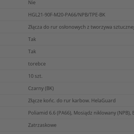
Nie
HGL21-90F-M20-PA66/NPB/TPE-BK
Złącza do rur osłonowych z tworzywa sztuczn
Tak
Tak
torebce
10
szt.
Czarny (BK)
Złącze końc. do rur karbow. HelaGuard
Poliamid 6.6 (PA66), Mosiądz niklowany (NPB),
Zatrzaskowe