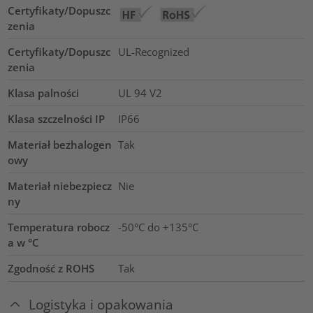
Certyfikaty/Dopuszc
zenia
Certyfikaty/Dopuszc
UL-Recognized
zenia
Klasa palności
UL 94 V2
Klasa szczelności IP
IP66
Materiał bezhalogen
Tak
owy
Materiał niebezpiecz
Nie
ny
Temperatura robocz
-50°C do +135°C
a w °C
Zgodność z ROHS
Tak
Logistyka i opakowania