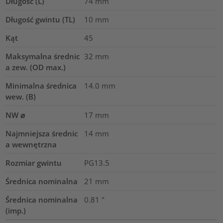
Długość (L)
74
mm
Długość gwintu (TL)
10
mm
Kąt
45
Maksymalna średnic
32
mm
a zew. (OD max.)
Minimalna średnica
14.0
mm
wew. (B)
NW ⌀
17
mm
Najmniejsza średnic
14
mm
a wewnętrzna
Rozmiar gwintu
PG13.5
Średnica nominalna
21
mm
Średnica nominalna
0.81
"
(imp.)