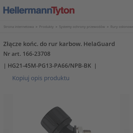
Strona internetowa
>
Produkty
>
Systemy ochrony przewodów
>
Rury osłonowe
Złącze końc. do rur karbow. HelaGuard
Nr art. 166-23708
| HG21-45M-PG13-PA66/NPB-BK
|
Kopiuj opis produktu