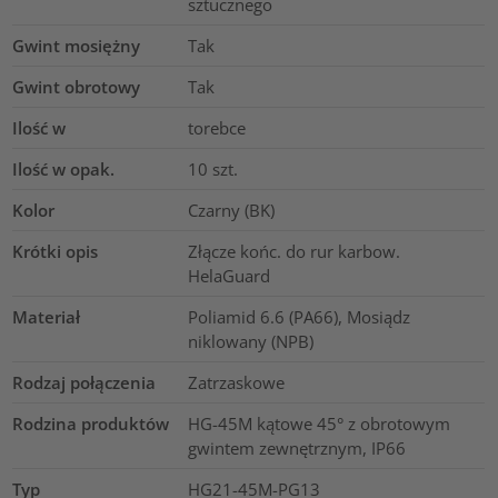
sztucznego
Gwint mosiężny
Tak
Gwint obrotowy
Tak
Ilość w
torebce
Ilość w opak.
10
szt.
Kolor
Czarny (BK)
Krótki opis
Złącze końc. do rur karbow.
HelaGuard
Materiał
Poliamid 6.6 (PA66), Mosiądz
niklowany (NPB)
Rodzaj połączenia
Zatrzaskowe
Rodzina produktów
HG-45M kątowe 45° z obrotowym
gwintem zewnętrznym, IP66
Typ
HG21-45M-PG13