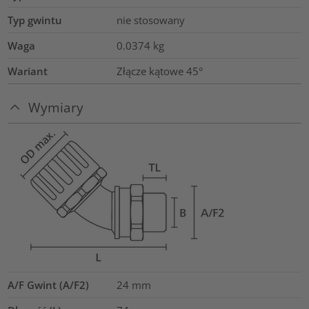
Typ gwintu
nie stosowany
Waga
0.0374
kg
Wariant
Złącze kątowe 45°
Wymiary
A/F Gwint (A/F2)
24
mm