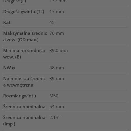
Długość (L)
137
mm
Długość gwintu (TL)
17
mm
Kąt
45
Maksymalna średnic
76
mm
a zew. (OD max.)
Minimalna średnica
39.0
mm
wew. (B)
NW ⌀
48
mm
Najmniejsza średnic
39
mm
a wewnętrzna
Rozmiar gwintu
M50
Średnica nominalna
54
mm
Średnica nominalna
2.13
"
(imp.)