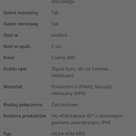
sztucznego
Gwint mosiężny
Tak
Gwint obrotowy
Tak
Ilość w
torebce
Ilość w opak.
2
szt.
Kolor
Czarny (BK)
Krótki opis
Złącze końc. do rur karbow.
HelaGuard
Materiał
Poliamid 6.6 (PA66), Mosiądz
niklowany (NPB)
Rodzaj połączenia
Zatrzaskowe
Rodzina produktów
HG-45M kątowe 45° z obrotowym
gwintem zewnętrznym, IP66
Typ
HG54-45M-M50