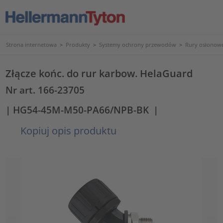
Strona internetowa
>
Produkty
>
Systemy ochrony przewodów
>
Rury osłonowe
Złącze końc. do rur karbow. HelaGuard
Nr art. 166-23705
| HG54-45M-M50-PA66/NPB-BK
|
Kopiuj opis produktu