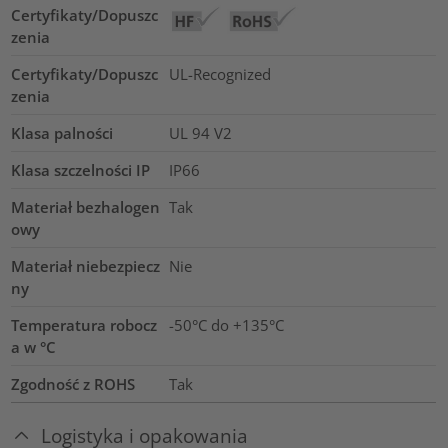
Certyfikaty/Dopuszc
zenia
Certyfikaty/Dopuszc
UL-Recognized
zenia
Klasa palności
UL 94 V2
Klasa szczelności IP
IP66
Materiał bezhalogen
Tak
owy
Materiał niebezpiecz
Nie
ny
Temperatura robocz
-50°C do +135°C
a w °C
Zgodność z ROHS
Tak
Logistyka i opakowania