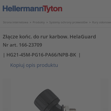
Strona internetowa
>
Produkty
>
Systemy ochrony przewodów
>
Rury osłonowe
Złącze końc. do rur karbow. HelaGuard
Nr art. 166-23709
| HG21-45M-PG16-PA66/NPB-BK
|
Kopiuj opis produktu