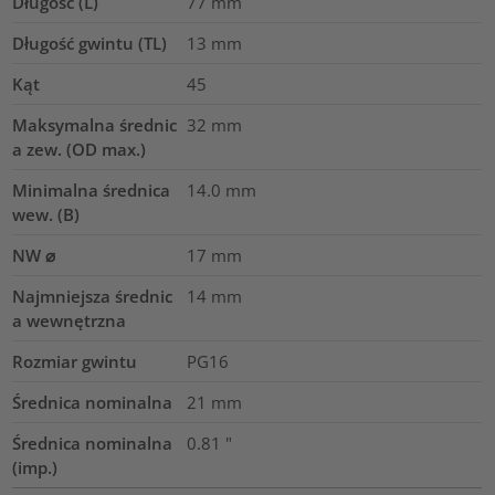
Długość (L)
77
mm
Długość gwintu (TL)
13
mm
Kąt
45
Maksymalna średnic
32
mm
a zew. (OD max.)
Minimalna średnica
14.0
mm
wew. (B)
NW ⌀
17
mm
Najmniejsza średnic
14
mm
a wewnętrzna
Rozmiar gwintu
PG16
Średnica nominalna
21
mm
Średnica nominalna
0.81
"
(imp.)