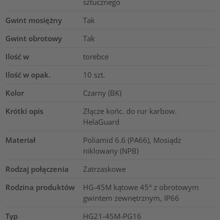
sztucznego
Gwint mosiężny
Tak
Gwint obrotowy
Tak
Ilość w
torebce
Ilość w opak.
10
szt.
Kolor
Czarny (BK)
Krótki opis
Złącze końc. do rur karbow.
HelaGuard
Materiał
Poliamid 6.6 (PA66), Mosiądz
niklowany (NPB)
Rodzaj połączenia
Zatrzaskowe
Rodzina produktów
HG-45M kątowe 45° z obrotowym
gwintem zewnętrznym, IP66
Typ
HG21-45M-PG16