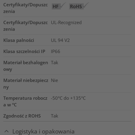
Certyfikaty/Dopuszc
zenia
Certyfikaty/Dopuszc
UL-Recognized
zenia
Klasa palności
UL 94 V2
Klasa szczelności IP
IP66
Materiał bezhalogen
Tak
owy
Materiał niebezpiecz
Nie
ny
Temperatura robocz
-50°C do +135°C
a w °C
Zgodność z ROHS
Tak
Logistyka i opakowania