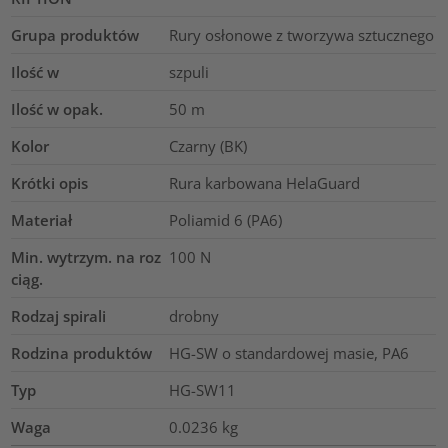
Grupa produktów
Rury osłonowe z tworzywa sztucznego
Ilość w
szpuli
Ilość w opak.
50
m
Kolor
Czarny (BK)
Krótki opis
Rura karbowana HelaGuard
Materiał
Poliamid 6 (PA6)
Min. wytrzym. na roz
100
N
ciąg.
Rodzaj spirali
drobny
Rodzina produktów
HG-SW o standardowej masie, PA6
Typ
HG-SW11
Waga
0.0236
kg