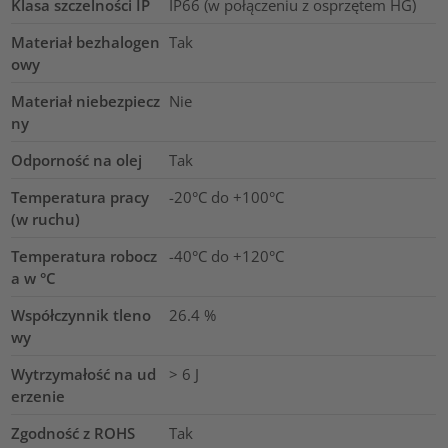
Klasa szczelności IP
IP66 (w połączeniu z osprzętem HG)
Materiał bezhalogen
Tak
owy
Materiał niebezpiecz
Nie
ny
Odporność na olej
Tak
Temperatura pracy
-20°C do +100°C
(w ruchu)
Temperatura robocz
-40°C do +120°C
a w °C
Współczynnik tleno
26.4
%
wy
Wytrzymałość na ud
> 6 J
erzenie
Zgodność z ROHS
Tak