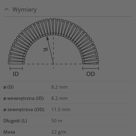
Wymiary
⌀ (D)
8.2
mm
⌀ wewnętrzna (ID)
8.2
mm
⌀ zewnętrzna (OD)
11.5
mm
Długość (L)
50
m
Masa
22
g/m