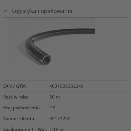
Logistyka i opakowania
EAN / GTIN
4031026302249
Ilość w rolce
50
m
Kraj pochodzenia
GB
Numer klienta
39173200
Opakowanie 1 - Wag
1.18
kg