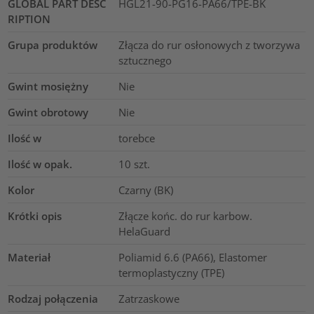
GLOBAL PART DESC
HGL21-90-PG16-PA66/TPE-BK
RIPTION
Grupa produktów
Złącza do rur osłonowych z tworzywa
sztucznego
Gwint mosiężny
Nie
Gwint obrotowy
Nie
Ilość w
torebce
Ilość w opak.
10
szt.
Kolor
Czarny (BK)
Krótki opis
Złącze końc. do rur karbow.
HelaGuard
Materiał
Poliamid 6.6 (PA66), Elastomer
termoplastyczny (TPE)
Rodzaj połączenia
Zatrzaskowe