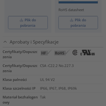
RoHS datasheet
Plik do
Plik do
pobrania
pobrania
Aprobaty i Specyfikacje
Certyfikaty/Dopuszc
zenia
Certyfikaty/Dopuszc
CSA -C22.2 No.227.3
zenia
Klasa palności
UL 94 V2
Klasa szczelności IP
IP66, IP67, IP68, IP69k
Materiał bezhalogen
Tak
owy