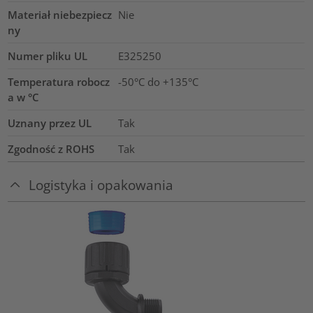
Materiał niebezpiecz
Nie
ny
Numer pliku UL
E325250
Temperatura robocz
-50°C do +135°C
a w °C
Uznany przez UL
Tak
Zgodność z ROHS
Tak
Logistyka i opakowania