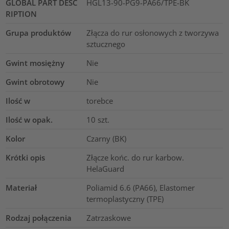
GLOBAL PART DESC
HGL13-90-PG9-PA66/TPE-BK
RIPTION
Grupa produktów
Złącza do rur osłonowych z tworzywa
sztucznego
Gwint mosiężny
Nie
Gwint obrotowy
Nie
Ilość w
torebce
Ilość w opak.
10
szt.
Kolor
Czarny (BK)
Krótki opis
Złącze końc. do rur karbow.
HelaGuard
Materiał
Poliamid 6.6 (PA66), Elastomer
termoplastyczny (TPE)
Rodzaj połączenia
Zatrzaskowe