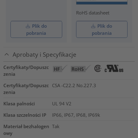
RoHS datasheet
Plik do
Plik do
pobrania
pobrania
Aprobaty i Specyfikacje
Certyfikaty/Dopuszc
zenia
Certyfikaty/Dopuszc
CSA -C22.2 No.227.3
zenia
Klasa palności
UL 94 V2
Klasa szczelności IP
IP66, IP67, IP68, IP69k
Materiał bezhalogen
Tak
owy