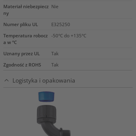
Materiał niebezpiecz
Nie
ny
Numer pliku UL
E325250
Temperatura robocz
-50°C do +135°C
a w °C
Uznany przez UL
Tak
Zgodność z ROHS
Tak
Logistyka i opakowania