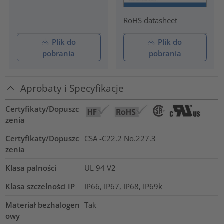
RoHS datasheet
Plik do
Plik do
pobrania
pobrania
Aprobaty i Specyfikacje
Certyfikaty/Dopuszc
zenia
Certyfikaty/Dopuszc
CSA -C22.2 No.227.3
zenia
Klasa palności
UL 94 V2
Klasa szczelności IP
IP66, IP67, IP68, IP69k
Materiał bezhalogen
Tak
owy