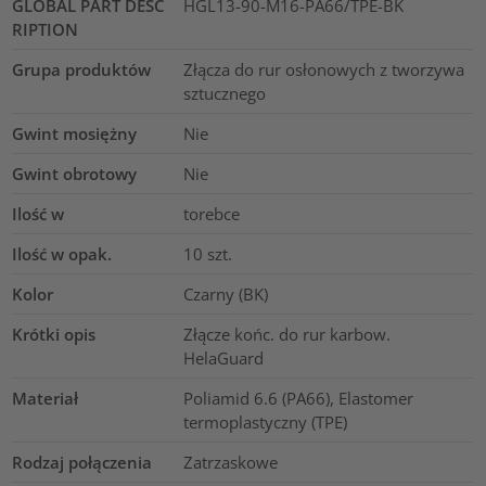
GLOBAL PART DESC
HGL13-90-M16-PA66/TPE-BK
RIPTION
Grupa produktów
Złącza do rur osłonowych z tworzywa
sztucznego
Gwint mosiężny
Nie
Gwint obrotowy
Nie
Ilość w
torebce
Ilość w opak.
10
szt.
Kolor
Czarny (BK)
Krótki opis
Złącze końc. do rur karbow.
HelaGuard
Materiał
Poliamid 6.6 (PA66), Elastomer
termoplastyczny (TPE)
Rodzaj połączenia
Zatrzaskowe