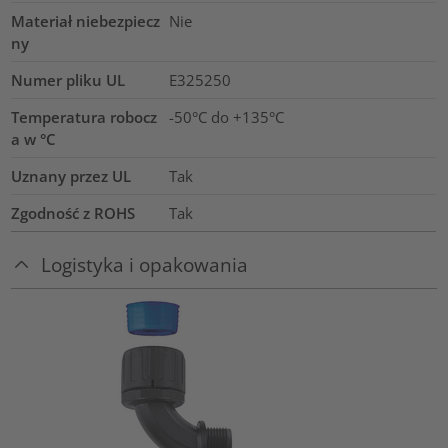
Materiał niebezpiecz
Nie
ny
Numer pliku UL
E325250
Temperatura robocz
-50°C do +135°C
a w °C
Uznany przez UL
Tak
Zgodność z ROHS
Tak
Logistyka i opakowania