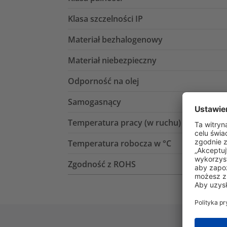
Klasa szczelności IP
Materiał bezhalogenowy
Materiał niebezpieczny
Odporność na olej
Samogasnący
Temperatura pracy (w ruchu)
Temperatura robocza w °C
Zgodność z ROHS