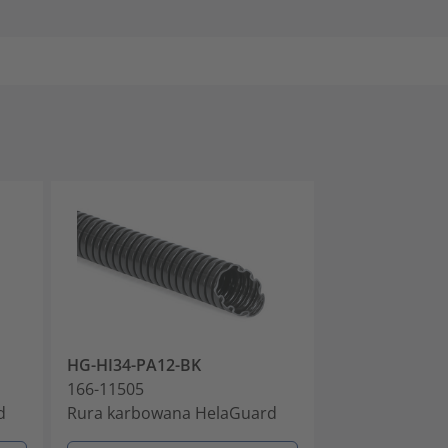
HG-HI34-PA12-BK
HG-HI42-PA12
166-11505
166-11506
d
Rura karbowana HelaGuard
Rura karbowa