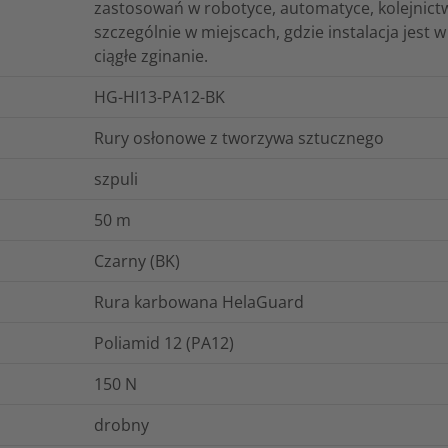
zastosowań w robotyce, automatyce, kolejnictwi
szczególnie w miejscach, gdzie instalacja jest 
ciągłe zginanie.
HG-HI13-PA12-BK
Rury osłonowe z tworzywa sztucznego
szpuli
50
m
Czarny (BK)
Rura karbowana HelaGuard
Poliamid 12 (PA12)
150
N
drobny