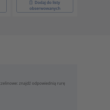
Dodaj do listy
Doda
obserwowanych
obser
zczelinowe: znajdź odpowiednią rurę