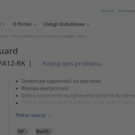
Kariera
Zrównowa
ł
O firmie
Usługi dodatkowe
wodów
>
Rury osłonowe z tworzywa sztucznego i złącza
uard
PA12-BK
|
Kopiuj opis produktu
Doskonała odporność na starzenie
Wysoka elastyczność
Dobra odporność na zgniecenia (powrót do pierw
Dobra wytrzymałość mechaniczna w niskich temp
Pokaż więcej