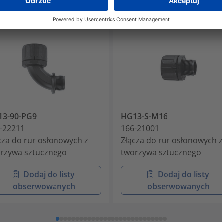
13-90-PG9
HG13-S-M16
-22211
166-21001
cza do rur osłonowych z
Złącza do rur osłonowych 
rzywa sztucznego
tworzywa sztucznego
Dodaj do listy
Dodaj do listy
obserwowanych
obserwowanych