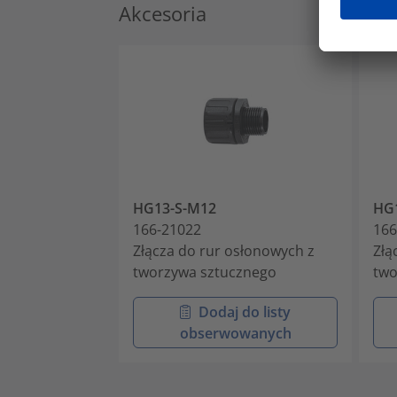
Akcesoria
HG13-S-M12
HG
166-21022
166
Złącza do rur osłonowych z
Złą
tworzywa sztucznego
two
Dodaj do listy
obserwowanych