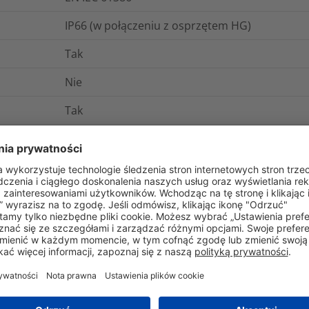
IP66 (w połączeniu z osprzętem HG)
Tak
Nie
Tak
Tak
-50°C do +110°C
-50°C do +110°C
Tak