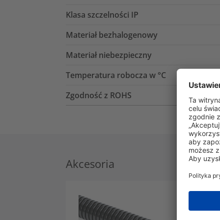
Klasa szczelności IP
Materiał bezhalogenowy
Materiał niebezpieczny
Temperatura robocza w °C
Zgodność z ROHS
Akcesoria