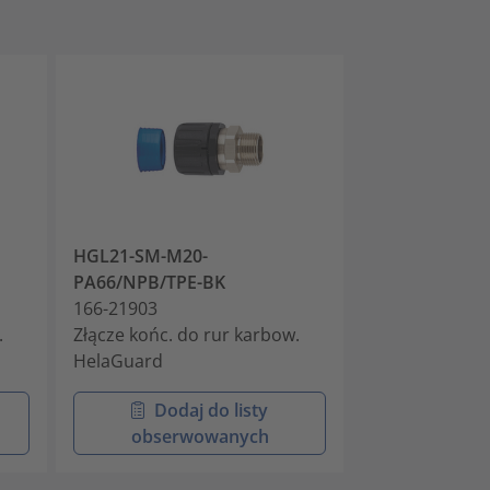
HGL21-SM-M20-
HGL28-SM-M2
PA66/NPB/TPE-BK
PA66/NPB/TP
166-21903
166-21904
.
Złącze końc. do rur karbow.
Złącze końc. d
HelaGuard
HelaGuard
Dodaj do listy
Doda
obserwowanych
obser