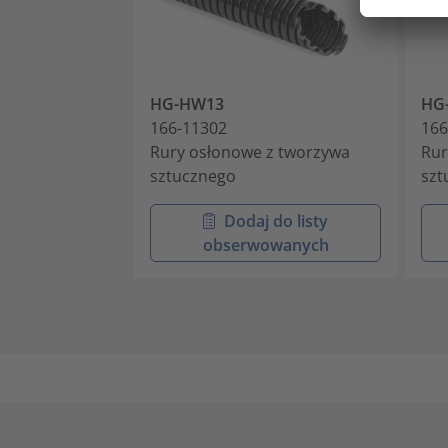
HG-HW13
HG
166-11302
166
Rury osłonowe z tworzywa
Rur
sztucznego
szt
Dodaj do listy
obserwowanych