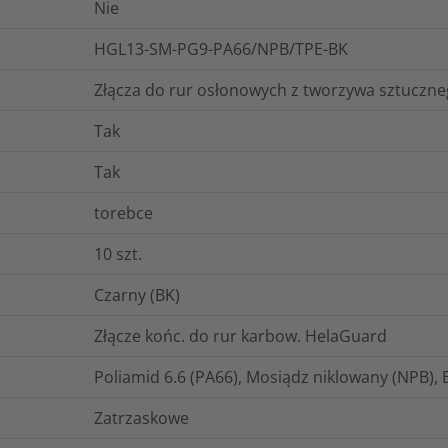
Nie
HGL13-SM-PG9-PA66/NPB/TPE-BK
Złącza do rur osłonowych z tworzywa sztuczn
Tak
Tak
torebce
10
szt.
Czarny (BK)
Złącze końc. do rur karbow. HelaGuard
Poliamid 6.6 (PA66), Mosiądz niklowany (NPB),
Zatrzaskowe