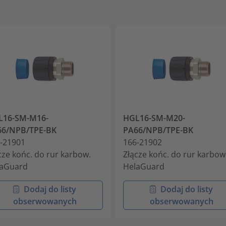
L16-SM-M16-
HGL16-SM-M20-
66/NPB/TPE-BK
PA66/NPB/TPE-BK
-21901
166-21902
cze końc. do rur karbow.
Złącze końc. do rur karbow
laGuard
HelaGuard
Dodaj do listy
Dodaj do listy
obserwowanych
obserwowanych