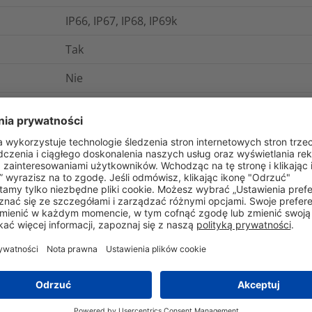
IP66, IP67, IP68, IP69k
Tak
Nie
-50°C do +135°C
Tak