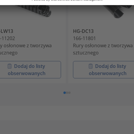
-LW13
HG-DC13
-11202
166-11801
y osłonowe z tworzywa
Rury osłonowe z tworzywa
ucznego
sztucznego
Dodaj do listy
Dodaj do listy
obserwowanych
obserwowanych