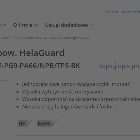
Kariera
Zrównowa
ł
O firmie
Usługi dodatkowe
wodów
>
Rury osłonowe z tworzywa sztucznego i złącza
rbow. HelaGuard
M-PG9-PA66/NPB/TPE-BK
|
Kopiuj opis pr
Jednoczęściowe, umożliwiające szybki montaż
Wysoka wytrzymałość na zrywanie
Wysoka odporność na działanie rozpuszczalników 
Nie zawierają halogenów, siarki i fosforu