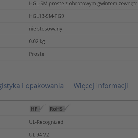
HGL-SM proste z obrotowym gwintem zewnętr
HGL13-SM-PG9
nie stosowany
0.02
kg
Proste
gistyka i opakowania
Więcej informacji
UL-Recognized
UL 94 V2