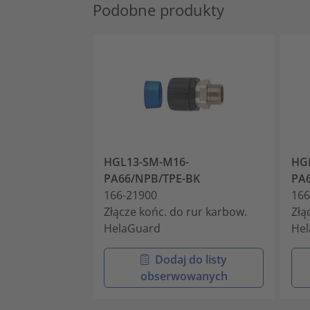
Podobne produkty
HGL13-SM-M16-
HG
PA66/NPB/TPE-BK
PA
166-21900
166
Złącze końc. do rur karbow.
Złą
HelaGuard
He
Dodaj do listy
obserwowanych