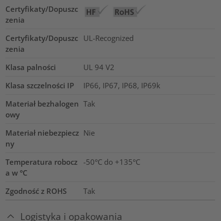
Certyfikaty/Dopuszc
zenia
Certyfikaty/Dopuszc
UL-Recognized
zenia
Klasa palności
UL 94 V2
Klasa szczelności IP
IP66, IP67, IP68, IP69k
Materiał bezhalogen
Tak
owy
Materiał niebezpiecz
Nie
ny
Temperatura robocz
-50°C do +135°C
a w °C
Zgodność z ROHS
Tak
Logistyka i opakowania