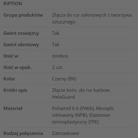
RIPTION
Grupa produktów
Złącza do rur osłonowych z tworzywa
sztucznego
Gwint mosiężny
Tak
Gwint obrotowy
Tak
Ilość w
torebce
Ilość w opak.
2
szt.
Kolor
Czarny (BK)
Krótki opis
Złącze końc. do rur karbow.
HelaGuard
Materiał
Poliamid 6.6 (PA66), Mosiądz
niklowany (NPB), Elastomer
termoplastyczny (TPE)
Rodzaj połączenia
Zatrzaskowe