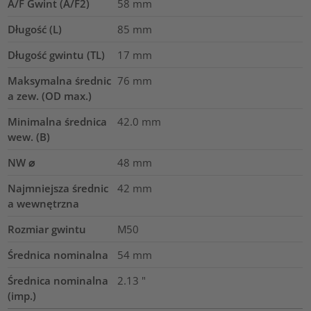
A/F Gwint (A/F2)
58
mm
Długość (L)
85
mm
Długość gwintu (TL)
17
mm
Maksymalna średnic
76
mm
a zew. (OD max.)
Minimalna średnica
42.0
mm
wew. (B)
NW ⌀
48
mm
Najmniejsza średnic
42
mm
a wewnętrzna
Rozmiar gwintu
M50
Średnica nominalna
54
mm
Średnica nominalna
2.13
"
(imp.)