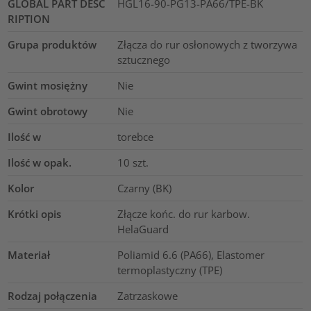
GLOBAL PART DESC
HGL16-90-PG13-PA66/TPE-BK
RIPTION
Grupa produktów
Złącza do rur osłonowych z tworzywa
sztucznego
Gwint mosiężny
Nie
Gwint obrotowy
Nie
Ilość w
torebce
Ilość w opak.
10
szt.
Kolor
Czarny (BK)
Krótki opis
Złącze końc. do rur karbow.
HelaGuard
Materiał
Poliamid 6.6 (PA66), Elastomer
termoplastyczny (TPE)
Rodzaj połączenia
Zatrzaskowe