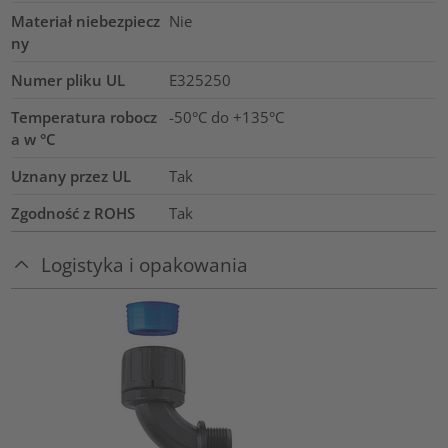
Materiał niebezpiecz
Nie
ny
Numer pliku UL
E325250
Temperatura robocz
-50°C do +135°C
a w °C
Uznany przez UL
Tak
Zgodność z ROHS
Tak
Logistyka i opakowania