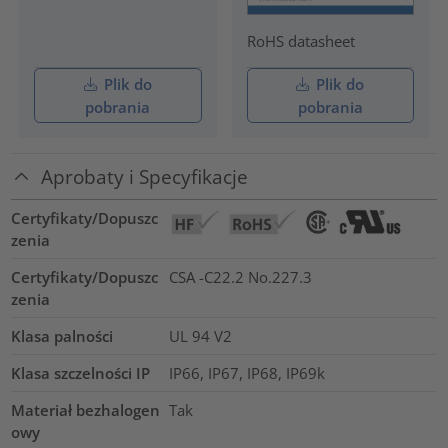
RoHS datasheet
Plik do
Plik do
pobrania
pobrania
Aprobaty i Specyfikacje
Certyfikaty/Dopuszc
zenia
Certyfikaty/Dopuszc
CSA -C22.2 No.227.3
zenia
Klasa palności
UL 94 V2
Klasa szczelności IP
IP66, IP67, IP68, IP69k
Materiał bezhalogen
Tak
owy