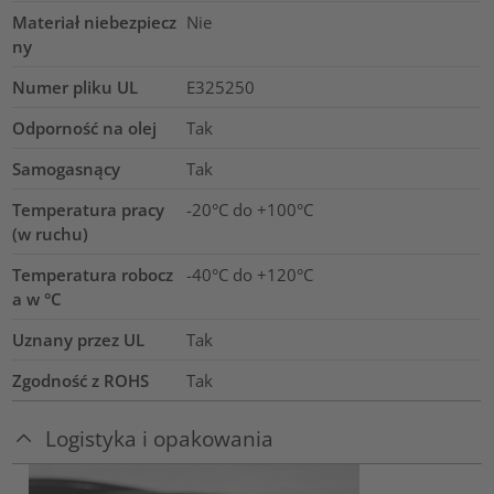
Materiał niebezpiecz
Nie
ny
Numer pliku UL
E325250
Odporność na olej
Tak
Samogasnący
Tak
Temperatura pracy
-20°C do +100°C
(w ruchu)
Temperatura robocz
-40°C do +120°C
a w °C
Uznany przez UL
Tak
Zgodność z ROHS
Tak
Logistyka i opakowania