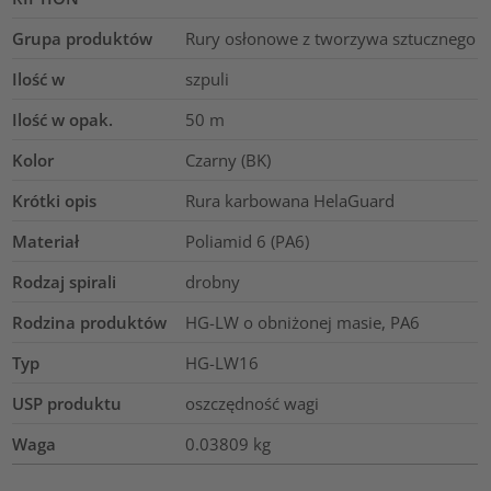
Grupa produktów
Rury osłonowe z tworzywa sztucznego
Ilość w
szpuli
Ilość w opak.
50
m
Kolor
Czarny (BK)
Krótki opis
Rura karbowana HelaGuard
Materiał
Poliamid 6 (PA6)
Rodzaj spirali
drobny
Rodzina produktów
HG-LW o obniżonej masie, PA6
Typ
HG-LW16
USP produktu
oszczędność wagi
Waga
0.03809
kg