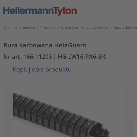
Strona internetowa
>
Produkty
>
Systemy ochrony przewodów
>
Rury osłonowe
Rura karbowana HelaGuard
Nr art. 166-11203
| HG-LW16-PA6-BK
|
Kopiuj opis produktu