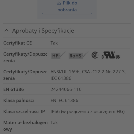
Plik do
pobrania
Aprobaty i Specyfikacje
Certyfikat CE
Tak
Certyfikaty/Dopuszc
zenia
Certyfikaty/Dopuszc
ANSI/UL 1696, CSA -C22.2 No.227.3,
zenia
IEC 61386
EN 61386
24244066-110
Klasa palności
EN IEC 61386
Klasa szczelności IP
IP66 (w połączeniu z osprzętem HG)
Materiał bezhalogen
Tak
owy