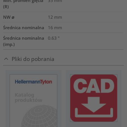
Min. promień gięcia
35
mm
(R)
NW ⌀
12
mm
Średnica nominalna
16
mm
Średnica nominalna
0.63
"
(imp.)
Pliki do pobrania