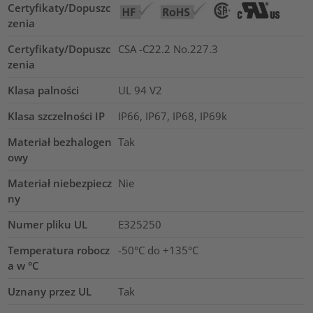
Certyfikaty/Dopuszc
zenia
Certyfikaty/Dopuszc
CSA -C22.2 No.227.3
zenia
Klasa palności
UL 94 V2
Klasa szczelności IP
IP66, IP67, IP68, IP69k
Materiał bezhalogen
Tak
owy
Materiał niebezpiecz
Nie
ny
Numer pliku UL
E325250
Temperatura robocz
-50°C do +135°C
a w °C
Uznany przez UL
Tak