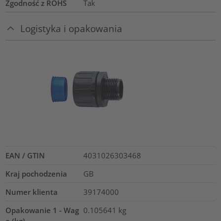
Zgodność z ROHS
Tak
Logistyka i opakowania
EAN / GTIN
4031026303468
Kraj pochodzenia
GB
Numer klienta
39174000
Opakowanie 1 - Wag
0.105641
kg
a (kg)