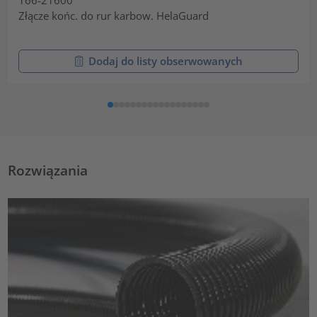
166-21600
Złącze końc. do rur karbow. HelaGuard
Dodaj do listy obserwowanych
Rozwiązania