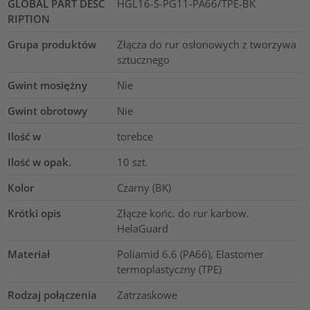
GLOBAL PART DESC
HGL16-S-PG11-PA66/TPE-BK
RIPTION
Grupa produktów
Złącza do rur osłonowych z tworzywa
sztucznego
Gwint mosiężny
Nie
Gwint obrotowy
Nie
Ilość w
torebce
Ilość w opak.
10
szt.
Kolor
Czarny (BK)
Krótki opis
Złącze końc. do rur karbow.
HelaGuard
Materiał
Poliamid 6.6 (PA66), Elastomer
termoplastyczny (TPE)
Rodzaj połączenia
Zatrzaskowe