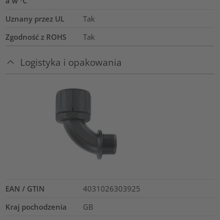
a w °C
Uznany przez UL
Tak
Zgodność z ROHS
Tak
Logistyka i opakowania
EAN / GTIN
4031026303925
Kraj pochodzenia
GB