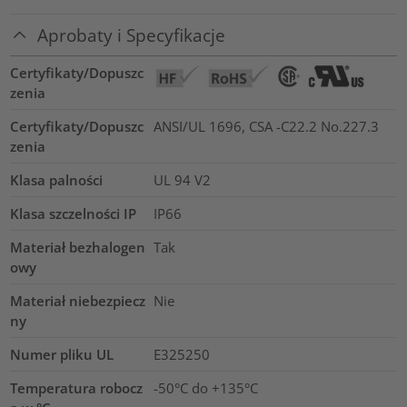
Aprobaty i Specyfikacje
Certyfikaty/Dopuszc
zenia
Certyfikaty/Dopuszc
ANSI/UL 1696, CSA -C22.2 No.227.3
zenia
Klasa palności
UL 94 V2
Klasa szczelności IP
IP66
Materiał bezhalogen
Tak
owy
Materiał niebezpiecz
Nie
ny
Numer pliku UL
E325250
Temperatura robocz
-50°C do +135°C