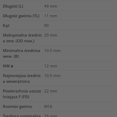
Długość (L)
49
mm
Długość gwintu (TL)
11
mm
Kąt
90
Maksymalna średnic
29
mm
a zew. (OD max.)
Minimalna średnica
10.5
mm
wew. (B)
NW ⌀
12
mm
Najmniejsza średnic
10.5
mm
a wewnętrzna
Powierzchnia uszcze
22
mm
lniająca F (FD)
Rozmiar gwintu
M16
Średnica nominalna
16
mm