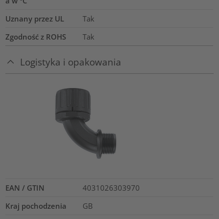
a w °C
Uznany przez UL
Tak
Zgodność z ROHS
Tak
Logistyka i opakowania
EAN / GTIN
4031026303970
Kraj pochodzenia
GB