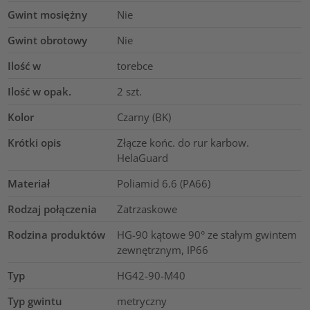
Gwint mosiężny
Nie
Gwint obrotowy
Nie
Ilość w
torebce
Ilość w opak.
2
szt.
Kolor
Czarny (BK)
Krótki opis
Złącze końc. do rur karbow.
HelaGuard
Materiał
Poliamid 6.6 (PA66)
Rodzaj połączenia
Zatrzaskowe
Rodzina produktów
HG-90 kątowe 90° ze stałym gwintem
zewnętrznym, IP66
Typ
HG42-90-M40
Typ gwintu
metryczny