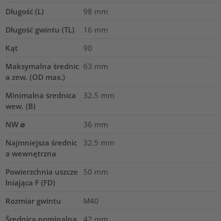
Długość (L)
98
mm
Długość gwintu (TL)
16
mm
Kąt
90
Maksymalna średnic
63
mm
a zew. (OD max.)
Minimalna średnica
32.5
mm
wew. (B)
NW ⌀
36
mm
Najmniejsza średnic
32.5
mm
a wewnętrzna
Powierzchnia uszcze
50
mm
lniająca F (FD)
Rozmiar gwintu
M40
Średnica nominalna
42
mm