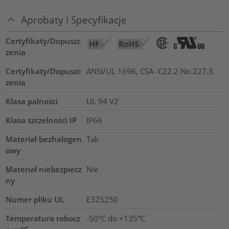
Aprobaty i Specyfikacje
Certyfikaty/Dopuszc
zenia
Certyfikaty/Dopuszc
ANSI/UL 1696, CSA -C22.2 No.227.3
zenia
Klasa palności
UL 94 V2
Klasa szczelności IP
IP66
Materiał bezhalogen
Tak
owy
Materiał niebezpiecz
Nie
ny
Numer pliku UL
E325250
Temperatura robocz
-50°C do +135°C