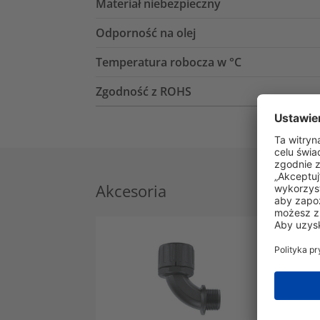
Materiał niebezpieczny
Odporność na olej
Temperatura robocza w °C
Zgodność z ROHS
Akcesoria