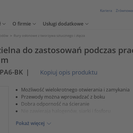
Kariera
Zrównowa
ł
O firmie
Usługi dodatkowe
wodów
>
Rury osłonowe z tworzywa sztucznego i złącza
elna do zastosowań podczas pra
 m
-PA6-BK
|
Kopiuj opis produktu
Możliwość wielokrotnego otwierania i zamykania
Przewody można wprowadzać z boku
Dobra odporność na ścieranie
Nie zawierają halogenów, siarki i fosforu
Pokaż więcej