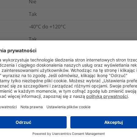
Nie
Tak
-40°C do +120°C
Tak