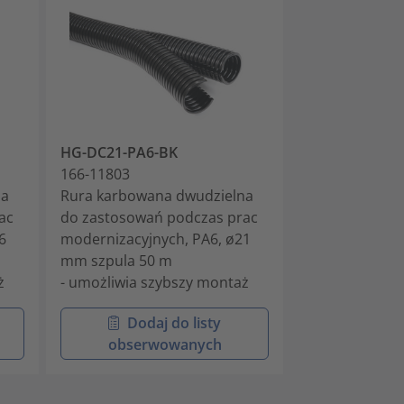
HG-DC21-PA6-BK
HG-DC28-PA6
166-11803
166-11804
na
Rura karbowana dwudzielna
Rura karbowa
ac
do zastosowań podczas prac
do zastosowań
6
modernizacyjnych, PA6, ø21
modernizacyjn
mm szpula 50 m
mm szpula 50
ż
- umożliwia szybszy montaż
- umożliwia s
Dodaj do listy
Doda
obserwowanych
obser