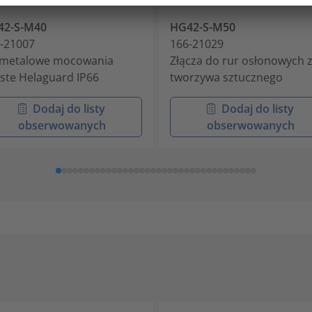
42-S-M40
HG42-S-M50
-21007
166-21029
emetalowe mocowania
Złącza do rur osłonowych 
ste Helaguard IP66
tworzywa sztucznego
Dodaj do listy
Dodaj do listy
obserwowanych
obserwowanych