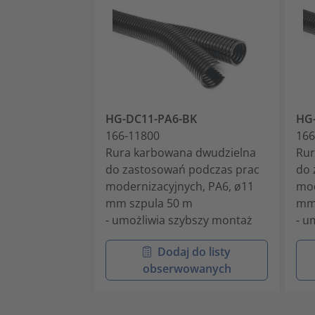
HG-DC11-PA6-BK
HG
166-11800
166
Rura karbowana dwudzielna
Rur
do zastosowań podczas prac
do 
modernizacyjnych, PA6, ø11
mod
mm szpula 50 m
mm 
- umożliwia szybszy montaż
- u
Dodaj do listy
obserwowanych