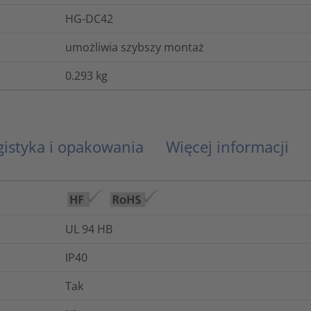
HG-DC42
umożliwia szybszy montaż
0.293
kg
gistyka i opakowania
Więcej informacji
UL 94 HB
IP40
Tak