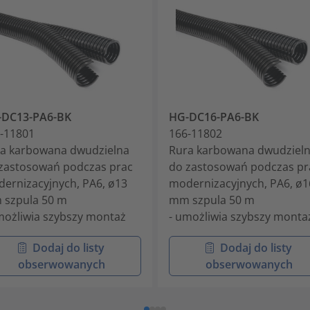
-DC13-PA6-BK
HG-DC16-PA6-BK
-11801
166-11802
a karbowana dwudzielna
Rura karbowana dwudziel
zastosowań podczas prac
do zastosowań podczas pr
ernizacyjnych, PA6, ø13
modernizacyjnych, PA6, ø1
szpula 50 m
mm szpula 50 m
możliwia szybszy montaż
- umożliwia szybszy monta
Dodaj do listy
Dodaj do listy
obserwowanych
obserwowanych