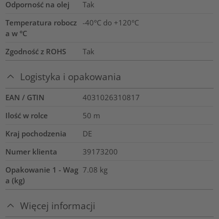
Odporność na olej
Tak
Temperatura robocz
-40°C do +120°C
a w °C
Zgodność z ROHS
Tak
Logistyka i opakowania
EAN / GTIN
4031026310817
Ilość w rolce
50
m
Kraj pochodzenia
DE
Numer klienta
39173200
Opakowanie 1 - Wag
7.08
kg
a (kg)
Więcej informacji