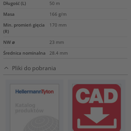
Długość (L)
50
m
Masa
166
g/m
Min. promień gięcia
170
mm
(R)
NW ⌀
23
mm
Średnica nominalna
28.4
mm
Pliki do pobrania