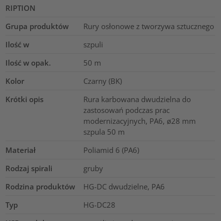
RIPTION
Grupa produktów
Rury osłonowe z tworzywa sztucznego
Ilość w
szpuli
Ilość w opak.
50
m
Kolor
Czarny (BK)
Krótki opis
Rura karbowana dwudzielna do
zastosowań podczas prac
modernizacyjnych, PA6, ø28 mm
szpula 50 m
Materiał
Poliamid 6 (PA6)
Rodzaj spirali
gruby
Rodzina produktów
HG-DC dwudzielne, PA6
Typ
HG-DC28