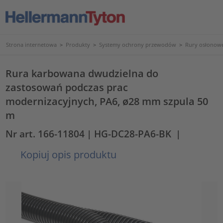
Strona internetowa
>
Produkty
>
Systemy ochrony przewodów
>
Rury osłonowe
Rura karbowana dwudzielna do
zastosowań podczas prac
modernizacyjnych, PA6, ø28 mm szpula 50
m
Nr art. 166-11804
| HG-DC28-PA6-BK
|
Kopiuj opis produktu