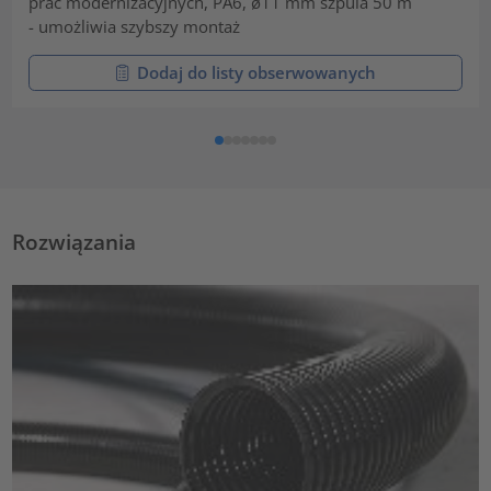
prac modernizacyjnych, PA6, ø11 mm szpula 50 m
- umożliwia szybszy montaż
Dodaj do listy obserwowanych
Rozwiązania