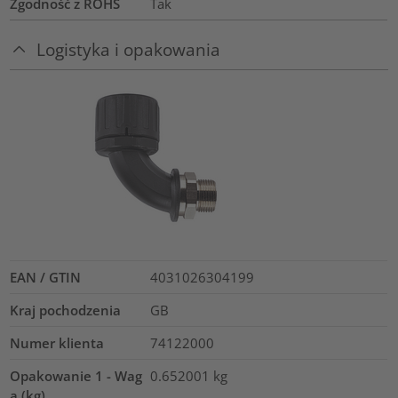
Zgodność z ROHS
Tak
Logistyka i opakowania
EAN / GTIN
4031026304199
Kraj pochodzenia
GB
Numer klienta
74122000
Opakowanie 1 - Wag
0.652001
kg
a (kg)