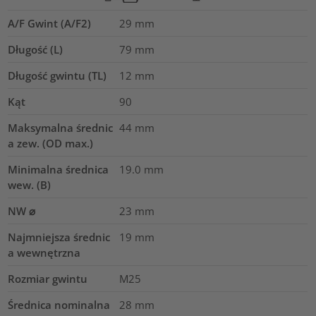
A/F Gwint (A/F2)
29
mm
Długość (L)
79
mm
Długość gwintu (TL)
12
mm
Kąt
90
Maksymalna średnic
44
mm
a zew. (OD max.)
Minimalna średnica
19.0
mm
wew. (B)
NW ⌀
23
mm
Najmniejsza średnic
19
mm
a wewnętrzna
Rozmiar gwintu
M25
Średnica nominalna
28
mm