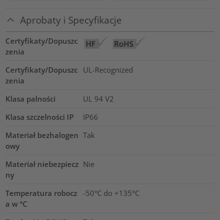
Aprobaty i Specyfikacje
Certyfikaty/Dopuszc
zenia
Certyfikaty/Dopuszc
UL-Recognized
zenia
Klasa palności
UL 94 V2
Klasa szczelności IP
IP66
Materiał bezhalogen
Tak
owy
Materiał niebezpiecz
Nie
ny
Temperatura robocz
-50°C do +135°C
a w °C