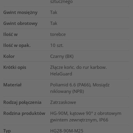
sztucznego
Gwint mosiężny
Tak
Gwint obrotowy
Tak
Ilość w
torebce
Ilość w opak.
10
szt.
Kolor
Czarny (BK)
Krótki opis
Złącze końc. do rur karbow.
HelaGuard
Materiał
Poliamid 6.6 (PA66), Mosiądz
niklowany (NPB)
Rodzaj połączenia
Zatrzaskowe
Rodzina produktów
HG-90M, kątowe 90° z obrotowym
gwintem zewnętrznym, IP66
Typ
HG28-90M-M25